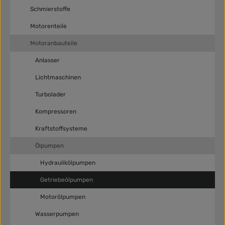
Schmierstoffe
Motorenteile
Motoranbauteile
Anlasser
Lichtmaschinen
Turbolader
Kompressoren
Kraftstoffsysteme
Ölpumpen
Hydraulikölpumpen
Getriebeölpumpen
Motorölpumpen
Wasserpumpen