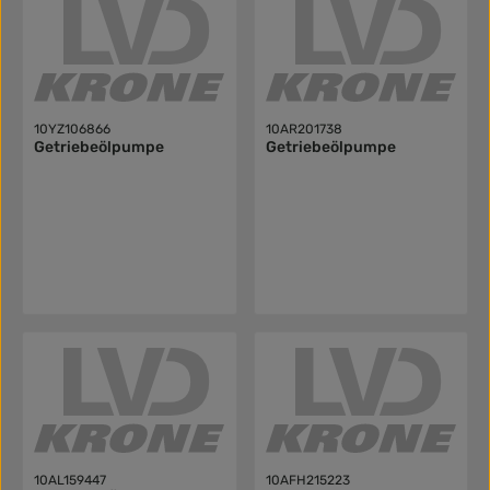
10YZ106866
10AR201738
Getriebeölpumpe
Getriebeölpumpe
10AL159447
10AFH215223