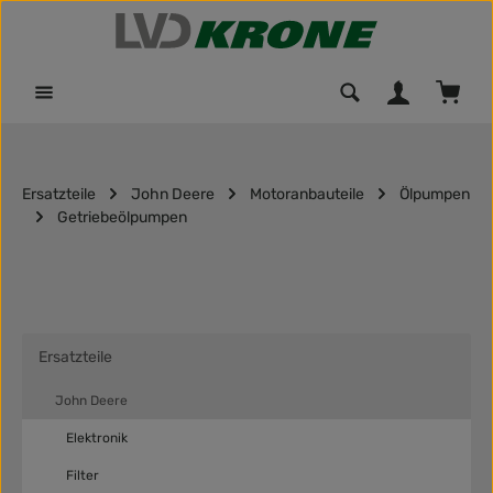
Zum Hauptinhalt springen
Waren
Ersatzteile
John Deere
Motoranbauteile
Ölpumpen
Getriebeölpumpen
Ersatzteile
John Deere
Elektronik
Filter