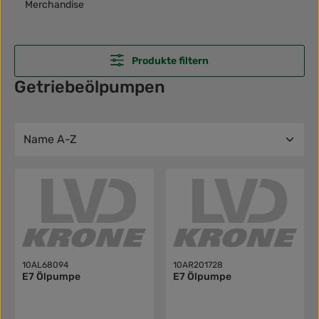
Merchandise
Produkte filtern
Getriebeölpumpen
10AL68094
10AR201728
E7 Ölpumpe
E7 Ölpumpe