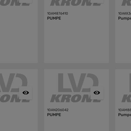
10AM876410
10AKK3
PUMPE
Pump
10AN206042
10AM88
PUMPE
Pump