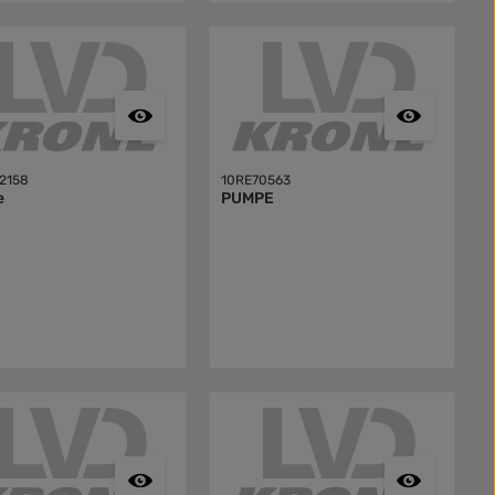
2158
10RE70563
e
PUMPE