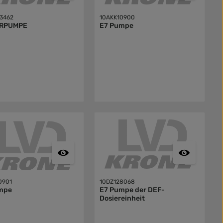
3462
10AKK10900
ERPUMPE
E7 Pumpe
0901
10DZ128068
mpe
E7 Pumpe der DEF-
Dosiereinheit