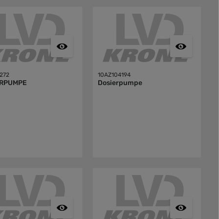
272
10AZ104194
ERPUMPE
Dosierpumpe