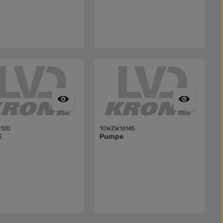
5120
10WZW16145
E
Pumpe