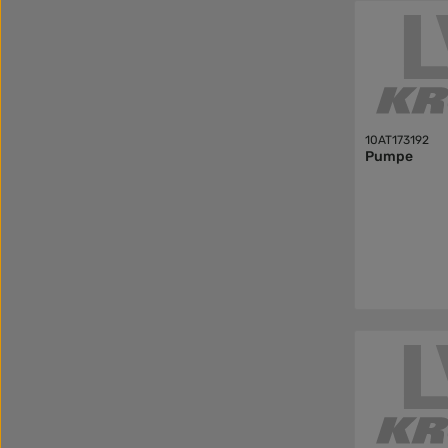
10AT173192
Pumpe