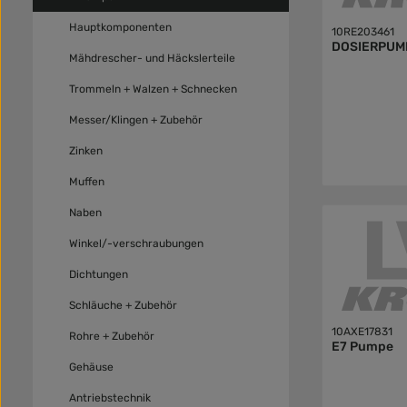
Hauptkomponenten
10RE203461
DOSIERPUM
Mähdrescher- und Häckslerteile
Trommeln + Walzen + Schnecken
Messer/Klingen + Zubehör
Zinken
Muffen
Naben
Winkel/-verschraubungen
Dichtungen
Schläuche + Zubehör
10AXE17831
Rohre + Zubehör
E7 Pumpe
Gehäuse
Antriebstechnik