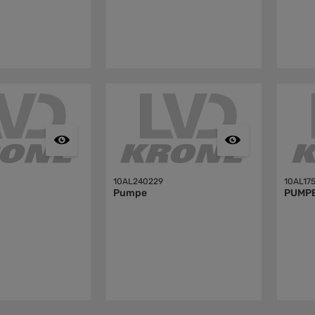
10AL240229
10AL17
Pumpe
PUMP