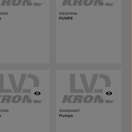
6900
10EQ41046
e
PUMPE
1236
10AN304657
e
Pumpe