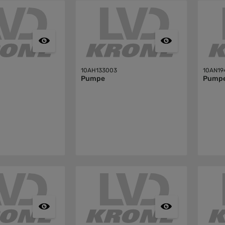
10AH133003
10AN19
Pumpe
Pump