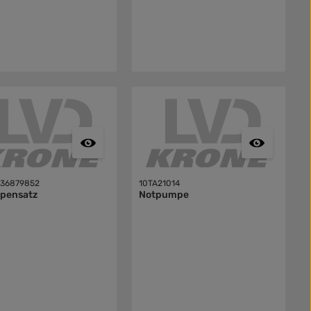
36879852
10TA21014
pensatz
Notpumpe