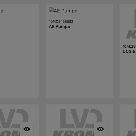
10MC3463533
AE Pumpe
10AL28
DOSI