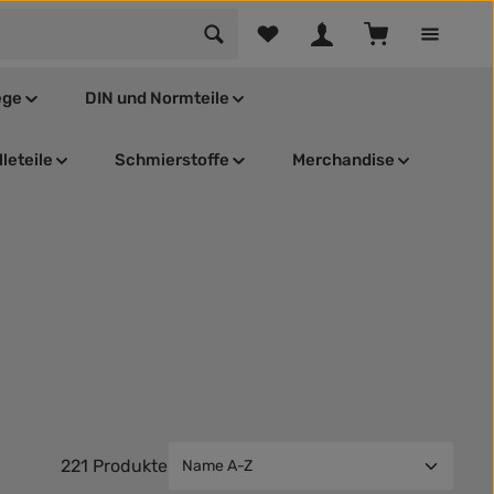
Du hast 0 Produkte auf dem Mer
Warenkorb enthä
ege
DIN und Normteile
leteile
Schmierstoffe
Merchandise
221 Produkte