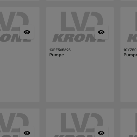
10RE565695
10YZ50
Pumpe
Pump