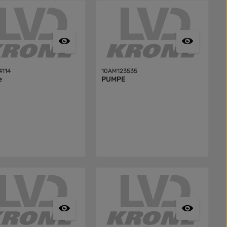
4114
10AM123535
e
PUMPE