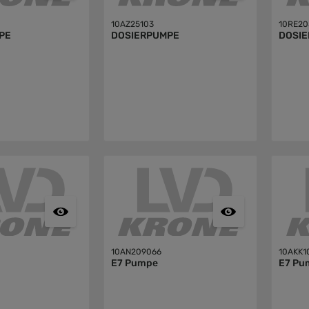
10AZ25103
10RE20
PE
DOSIERPUMPE
DOSI
10AN209066
10AKK1
E7 Pumpe
E7 Pu