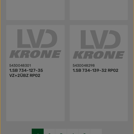
5430048301
5430048298
1.SB 734-127-35
1.SB 734-139-32 RP02
VZ+2ÜBZ RP02