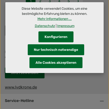
Seite
Seite
Seite
Seite
Seite
1
2
3
4
5
Diese Website verwendet Cookies, um eine
bestmögliche Erfahrung bieten zu können.
Mehr Informationen ...
Datenschutz
|
Impressum
Konfigurieren
Nur technisch notwendige
Berufliche Herausforderung gesucht? Dann schraub' mit uns an
deiner Zukunft!
Alle Cookies akzeptieren
Jetzt bewerben!
www.lvdkrone.de
Service-Hotline