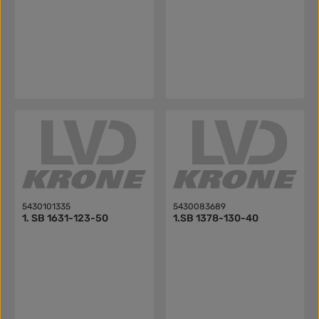
5430101335
5430083689
1. SB 1631-123-50
1.SB 1378-130-40