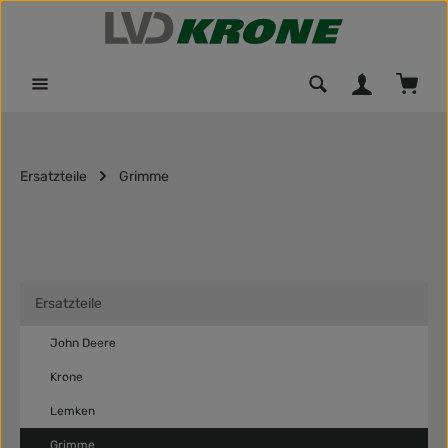
Zum Hauptinhalt springen
Waren
Ersatzteile
Grimme
Ersatzteile
John Deere
Krone
Lemken
Grimme