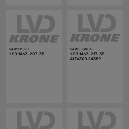
5430101070
5430050804
1.SB 1463-207-35
1.SB 1463-217-35
ALT=300.24559