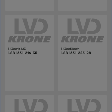
5430046623
5430051009
1.SB 1631-216-35
1.SB 1631-225-28