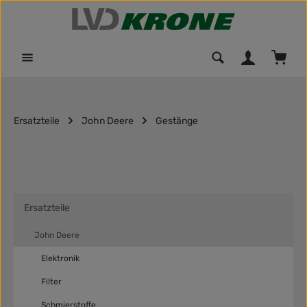
Zum Hauptinhalt springen
Waren
Ersatzteile
John Deere
Gestänge
Ersatzteile
John Deere
Elektronik
Filter
Schmierstoffe