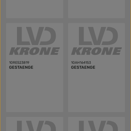
10RE523819
10AH164153
GESTAENGE
GESTAENGE