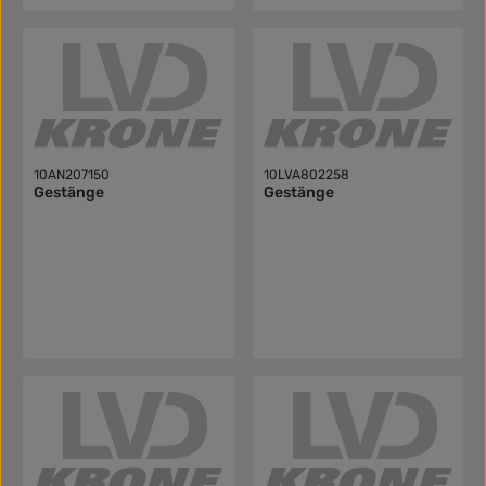
10AN207150
10LVA802258
Gestänge
Gestänge