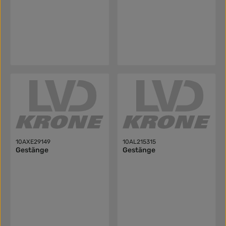
10AXE29149
10AL215315
Gestänge
Gestänge