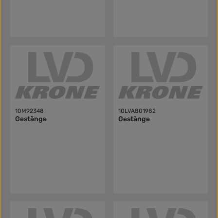
10M92348
10LVA801982
Gestänge
Gestänge