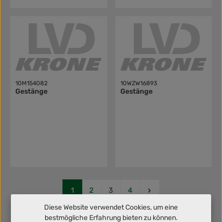
10M154082
10WZW16893
Gestänge
Gestänge
Seite
Seite
Seite
Seite
1
2
3
4
Diese Website verwendet Cookies, um eine
bestmögliche Erfahrung bieten zu können.