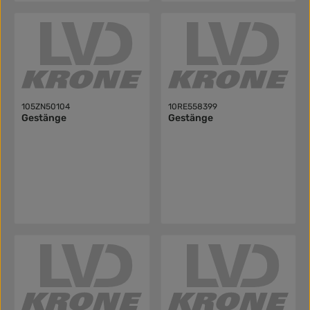
105ZN50104
10RE558399
Gestänge
Gestänge