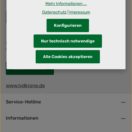
Mehr Informationen ...
Datenschutz
|
Impressum
Konfigurieren
Nur technisch notwendige
Berufliche Herausforderung gesucht? Dann schraub' mit uns an
deiner Zukunft!
Alle Cookies akzeptieren
Jetzt bewerben!
www.lvdkrone.de
Service-Hotline
Informationen