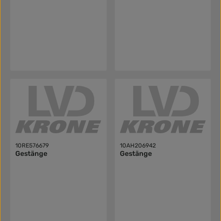
10RE576679
10AH206942
Gestänge
Gestänge