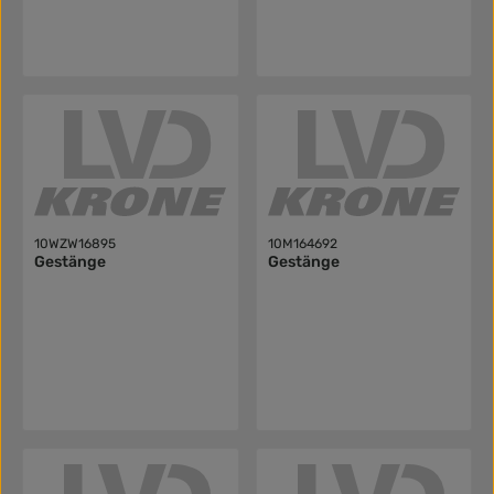
10WZW16895
10M164692
Gestänge
Gestänge