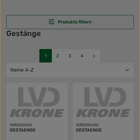
Produkte filtern
Gestänge
Seite
Seite
Seite
Seite
1
2
3
4
10RE206295
10RE290040
GESTAENGE
GESTAENGE