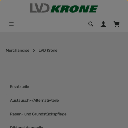
Zum Hauptinhalt springen
Waren
Merchandise
LVD Krone
Ersatzteile
Austausch-/Alternativteile
Rasen- und Grundstückspflege
DIN und Normteile