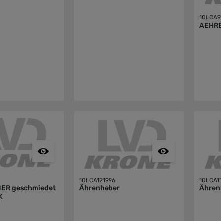
10LCA9
AEHR
10LCA121996
10LCA1
ER geschmiedet
Ährenheber
Ähren
K