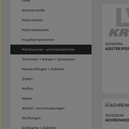
Filter
Schmierstoffe
Motorenteile
Motoranbauteile
Hauptkomponenten
10Z105996
ABSTREIFER
Mähdrescher- und Häckslerteile
Trommeln + Walzen + Schnecken
Messer/Klingen + Zubehör
Zinken
Muffen
Naben
Winkel/-verschraubungen
10CQ53244
Dichtungen
AEHRENHE
Schläuche + Zubehör