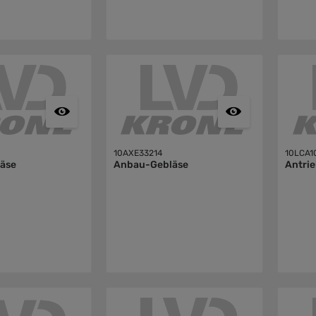
10AXE33214
10LCA1
äse
Anbau-Gebläse
Antri