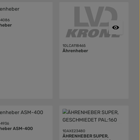
14086
heber
10LCA118465
Ährenheber
4936
Ährenheber ASM-400
10AXE23480
ÄHRENHEBER SUPER,