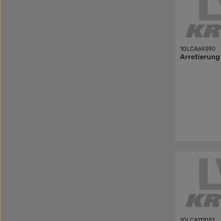
10LCA69390
Arretierung
10LCA111051