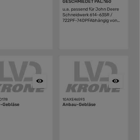
GESCHMIEDET PAL:160
u.a. passend für John Deere
Schneidwerk 614-635R /
722PF-740PFAbhängig von
Seriennummer
0178
10AXE46593
-Gebläse
Anbau-Gebläse