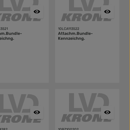
13521
10LCA113522
hm.Bundle-
Attachm.Bundle-
eichng.
Kennzeichng.
4282
10BZ100202