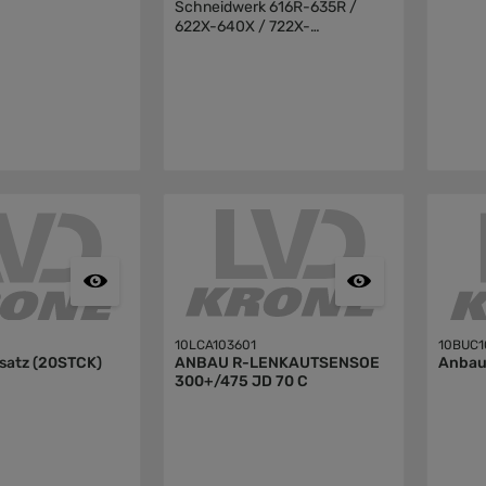
Schneidwerk 616R-635R /
622X-640X / 722X-
740XAbhängig von
Seriennummer
10LCA103601
10BUC1
satz (20STCK)
ANBAU R-LENKAUTSENSOE
Anbau
300+/475 JD 70 C