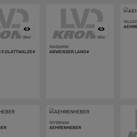
10LCA7
AEHR
10AZ26955
 F.GLATTWALZE#
ABWEISSER LANG#
10YZ80626
BER
AEHRENHEBER