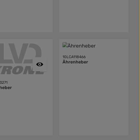
10LCA118466
Ährenheber
3271
heber