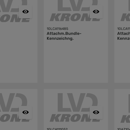
10LCA116485
10LCA1
Attachm.Bundle-
Attac
Kennzeichng.
Kennz
10LCA111052
10AZ10