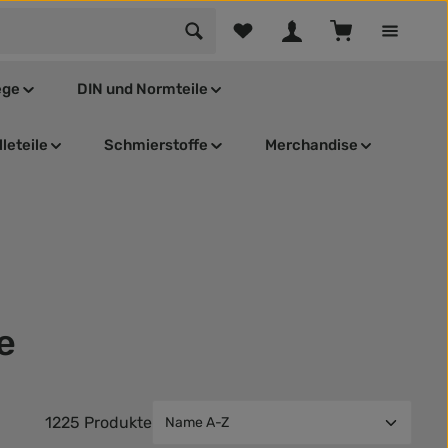
Du hast 0 Produkte auf dem Mer
Warenkorb enthä
ege
DIN und Normteile
leteile
Schmierstoffe
Merchandise
e
1225 Produkte