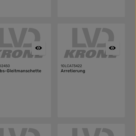
02450
10LCA73422
ebs-Gleitmanschette
Arretierung