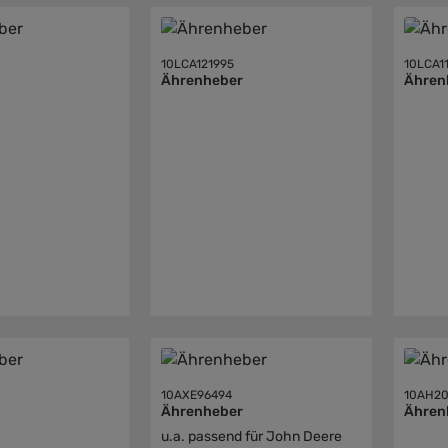
10LCA121995
10LCA1
Ährenheber
Ähren
10AXE96494
10AH20
Ährenheber
u.a. passend für John Deere