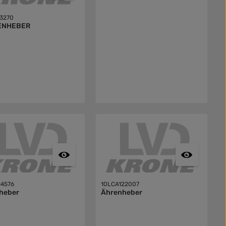
3270
ENHEBER
14576
10LCA122007
heber
Ährenheber