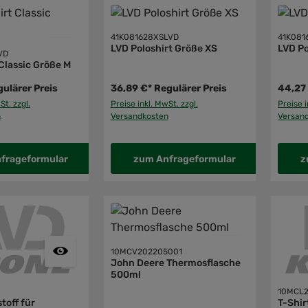
41K081628XSLVD
41K081
LVD Poloshirt Größe XS
LVD Po
VD
Classic Größe M
ulärer Preis
36,89 €*
Regulärer Preis
44,27
St. zzgl.
Preise inkl. MwSt. zzgl.
Preise i
n
Versandkosten
Versan
frageformular
zum Anfrageformular
z
10MCV202205001
John Deere Thermosflasche
500ml
10MCL2
toff für
T-Shi