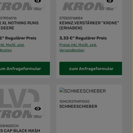
01906016
57550016884
rt XL NOTHING RUNS
KENNZ.VERSTÄRKER "KRONE"
A DEERE
(ERHABEN)
€*
Regulärer Preis
3,33 €*
Regulärer Preis
nkl. MwSt. zzgl.
Preise inkl. MwSt. zzgl.
dkosten
Versandkosten
um Anfrageformular
zum Anfrageformular
10MCR379491000
SCHNEESCHIEBER
3084520CH
DS CAP BLACK MASH