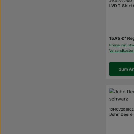
41K0292286X
LVD T-Shirt
15,95 €*
Reg
Preise inkl. Mw
Versandkoste
zum An
10MCV201802
John Deere 