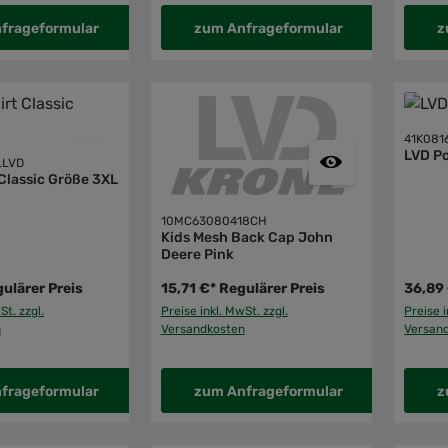
frageformular
zum Anfrageformular
z
41K081
LVD Po
LLVD
 Classic Größe 3XL
10MC63080418CH
Kids Mesh Back Cap John
Deere Pink
ulärer Preis
15,71 €*
Regulärer Preis
36,89
St. zzgl.
Preise inkl. MwSt. zzgl.
Preise i
n
Versandkosten
Versan
frageformular
zum Anfrageformular
z