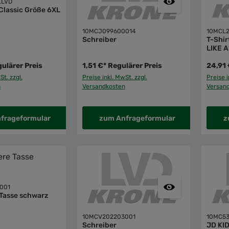
LLVD
 Classic Größe 6XL
10MCJ099600014
10MCL2
Schreiber
T-Shi
LIKE 
ulärer Preis
1,51 €*
Regulärer Preis
24,91 
St. zzgl.
Preise inkl. MwSt. zzgl.
Preise i
n
Versandkosten
Versan
frageformular
zum Anfrageformular
z
001
Tasse schwarz
10MCV202203001
10MC5
Schreiber
JD KI