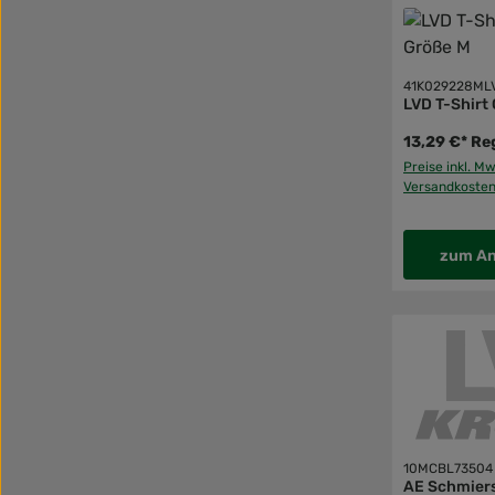
41K029228ML
LVD T-Shirt 
13,29 €*
Reg
Preise inkl. Mw
Versandkoste
zum An
10MCBL73504
AE Schmiers