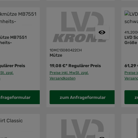
41L200
mütze MB7551
LVD So
heits-
Größe
10MC13080422CH
Mütze
ulärer Preis
19,08 €*
Regulärer Preis
61,29 
St. zzgl.
Preise inkl. MwSt. zzgl.
Preise i
n
Versandkosten
Versan
frageformular
zum Anfrageformular
z