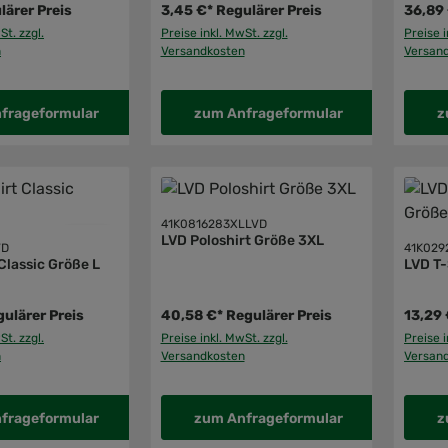
lärer Preis
3,45 €*
Regulärer Preis
36,89
St. zzgl.
Preise inkl. MwSt. zzgl.
Preise i
n
Versandkosten
Versan
frageformular
zum Anfrageformular
z
41K0816283XLLVD
LVD Poloshirt Größe 3XL
VD
41K029
Classic Größe L
LVD T-
ulärer Preis
40,58 €*
Regulärer Preis
13,29 
St. zzgl.
Preise inkl. MwSt. zzgl.
Preise i
n
Versandkosten
Versan
frageformular
zum Anfrageformular
z