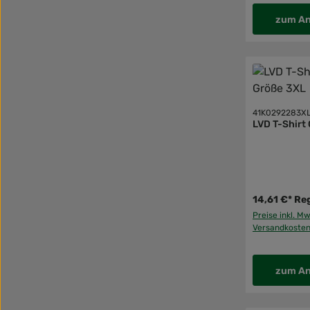
zum An
41K0292283X
LVD T-Shirt
14,61 €*
Reg
Preise inkl. Mw
Versandkoste
zum An