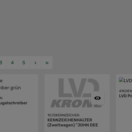
Seite
Seite
Seite
3
4
5
41K081
LVD Po
EN
ugelschreiber
10JDKENNZEICHEN
KENNZEICHENHALTER
(Zweitwagen) "JOHN DEE