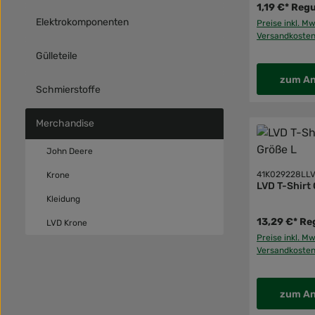
1,19 €*
Regu
Elektrokomponenten
Preise inkl. Mw
Versandkoste
Gülleteile
zum An
Schmierstoffe
Merchandise
John Deere
41K029228LL
Krone
LVD T-Shirt 
Kleidung
13,29 €*
Reg
LVD Krone
Preise inkl. Mw
Versandkoste
zum An