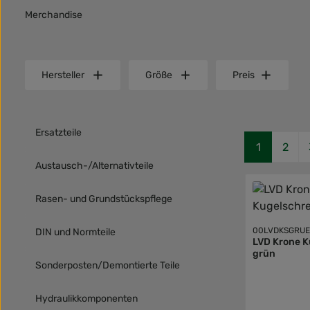
Merchandise
Hersteller
Größe
Preis
Ersatzteile
Seite
Seite
1
2
Austausch-/Alternativteile
Rasen- und Grundstückspflege
00LVDKSGRU
DIN und Normteile
LVD Krone K
grün
Sonderposten/Demontierte Teile
Hydraulikkomponenten