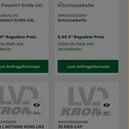
6286XLLVD
10MCV202212001
loshirt Größe 6XL
Schlüsselkette
 €*
Regulärer Preis
5,40 €*
Regulärer Preis
nkl. MwSt. zzgl.
Preise inkl. MwSt. zzgl.
dkosten
Versandkosten
um Anfrageformular
zum Anfrageformular
01906015
10MC53080604BK
rt L NOTHING RUNS LIKE
JD KIDS CAP