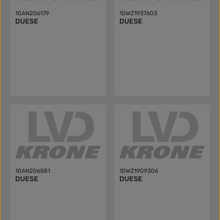
10AN206179
10WZ1937603
DUESE
DUESE
10AN206581
10WZ1909306
DUESE
DUESE