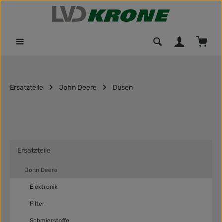
Zum Hauptinhalt springen
Waren
Ersatzteile
John Deere
Düsen
Ersatzteile
John Deere
Elektronik
Filter
Schmierstoffe