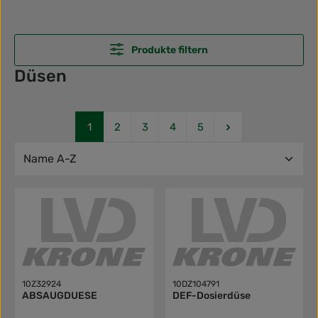
Produkte filtern
Düsen
Seite
Seite
Seite
Seite
Seite
1
2
3
4
5
10Z32924
10DZ104791
ABSAUGDUESE
DEF-Dosierdüse