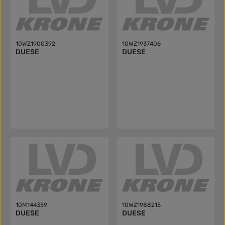
10WZ1900392
10WZ1937406
DUESE
DUESE
10M144359
10WZ1988215
DUESE
DUESE