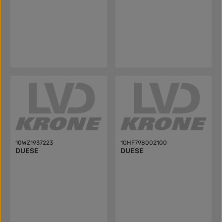
10WZ1937223
10HF798002100
DUESE
DUESE