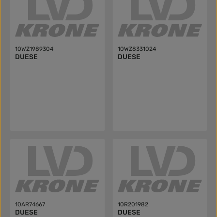
10WZ1989304
10WZ8331024
DUESE
DUESE
10AR74667
10R201982
DUESE
DUESE