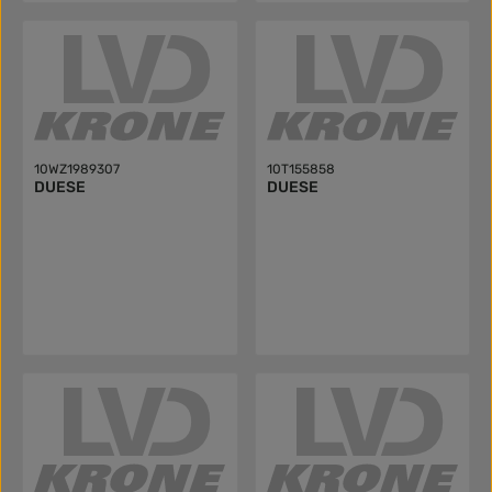
10WZ1989307
10T155858
DUESE
DUESE