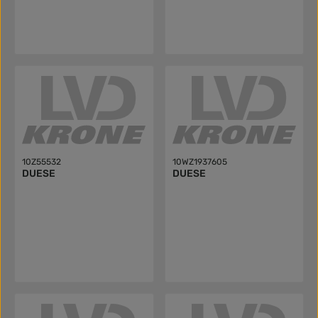
10Z55532
10WZ1937605
DUESE
DUESE