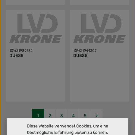
10WZ1989732
10WZ1944307
DUESE
DUESE
Seite
Seite
Seite
Seite
Seite
1
2
3
4
5
Diese Website verwendet Cookies, um eine
bestmögliche Erfahrung bieten zu können.