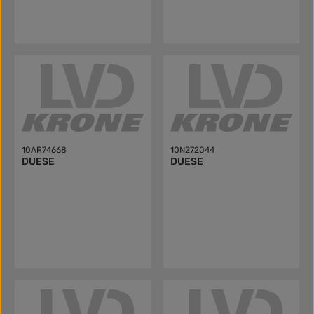
10AR74668
10N272044
DUESE
DUESE