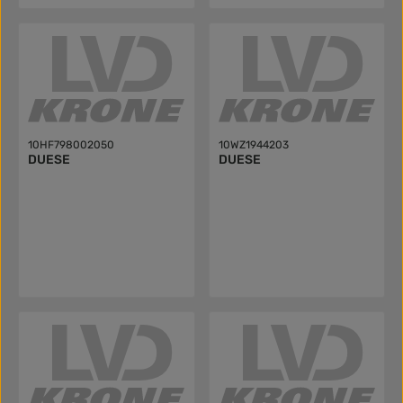
10HF798002050
10WZ1944203
DUESE
DUESE