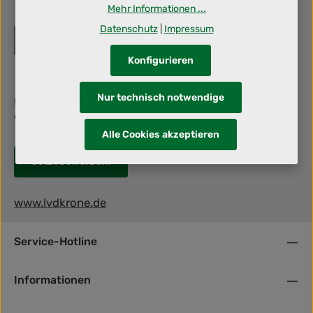
Mehr Informationen ...
Datenschutz
|
Impressum
Konfigurieren
Nur technisch notwendige
Berufliche Herausforderung gesucht? Dann schraub' mit uns an
deiner Zukunft!
Alle Cookies akzeptieren
Jetzt bewerben!
www.lvdkrone.de
Service-Hotline
Informationen