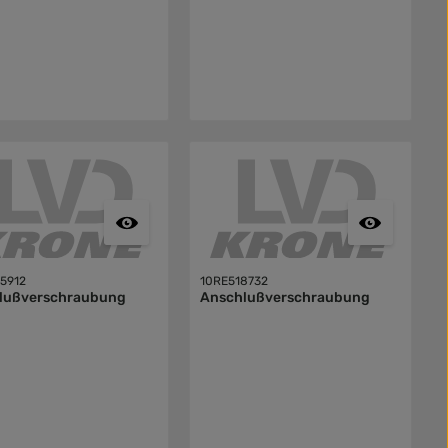
5912
10RE518732
lußverschraubung
Anschlußverschraubung