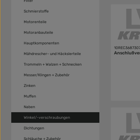
Filter
Schmierstoffe
Motorenteile
Motoranbauteile
Hauptkomponenten
10REC368730
Anschlußve
Mähdrescher- und Häckslerteile
Trommeln + Walzen + Schnecken
Messer/Klingen + Zubehör
Zinken
Muffen
Naben
Winkel/-verschraubungen
Dichtungen
Schläuche + Zubehör