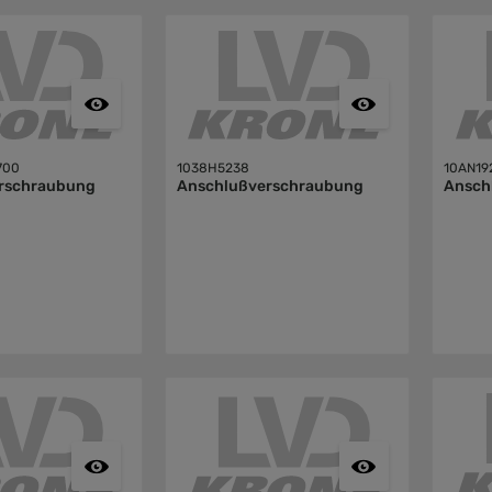
700
1038H5238
10AN19
rschraubung
Anschlußverschraubung
Ansch