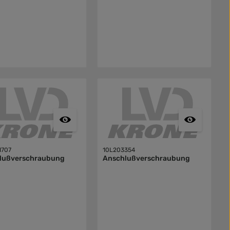
1707
10L203354
lußverschraubung
Anschlußverschraubung