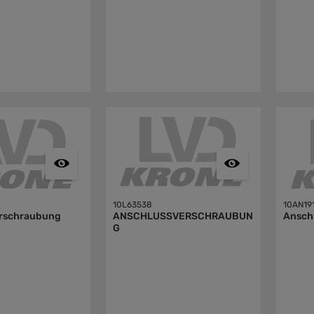
10L63538
10AN19
rschraubung
ANSCHLUSSVERSCHRAUBUN
Ansch
G