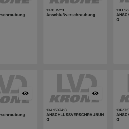
1038H5211
10EE17
rschraubung
Anschlußverschraubung
ANSC
G
10AN303418
10R672
rschraubung
ANSCHLUSSVERSCHRAUBUN
ANSC
G
G