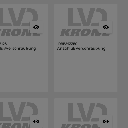
2198
10RE243350
lußverschraubung
Anschlußverschraubung