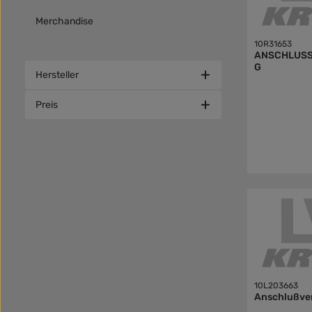
Merchandise
10R31653
ANSCHLUS
G
Hersteller
Preis
10L203663
Anschlußve