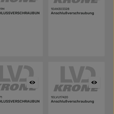
29M
10AN303328
HLUSSVERSCHRAUBUN
Anschlußverschraubung
71
10LVU17420
HLUSSVERSCHRAUBUN
Anschlußverschraubung