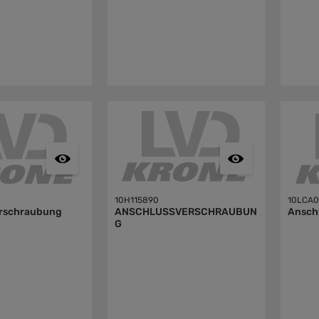
10H115890
10LCA0
rschraubung
ANSCHLUSSVERSCHRAUBUN
Ansch
G