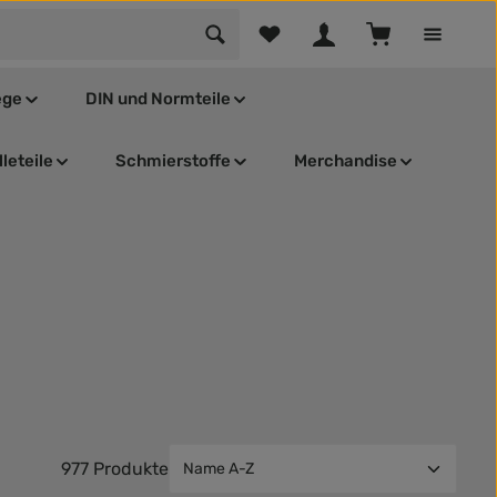
Du hast 0 Produkte auf dem Mer
Warenkorb enthä
ege
DIN und Normteile
leteile
Schmierstoffe
Merchandise
977 Produkte