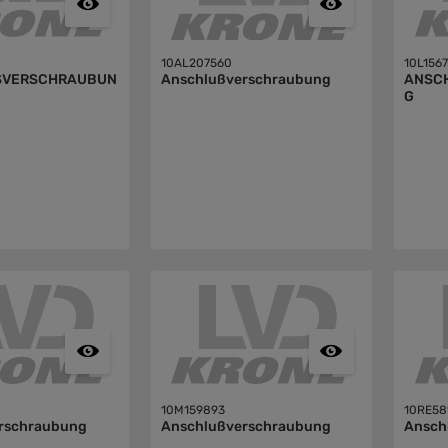
10AL207560
10L156
SVERSCHRAUBUN
Anschlußverschraubung
ANSC
G
10M159893
10RE58
rschraubung
Anschlußverschraubung
Ansch