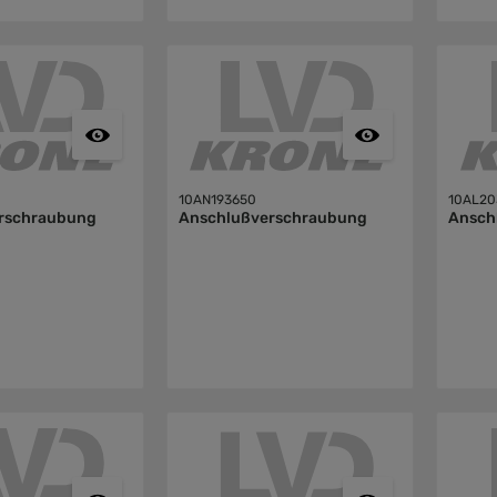
10AN193650
10AL20
rschraubung
Anschlußverschraubung
Ansch