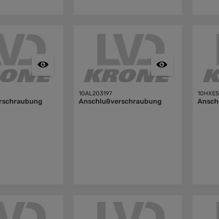
10AL203197
10HXE
rschraubung
Anschlußverschraubung
Ansch