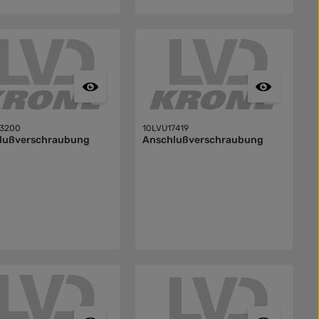
3200
10LVU17419
lußverschraubung
Anschlußverschraubung