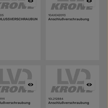
705
10AXE42093
HLUSSVERSCHRAUBUN
Anschlußverschraubung
1111
10L212884
lußverschraubung
Anschlußverschraubung