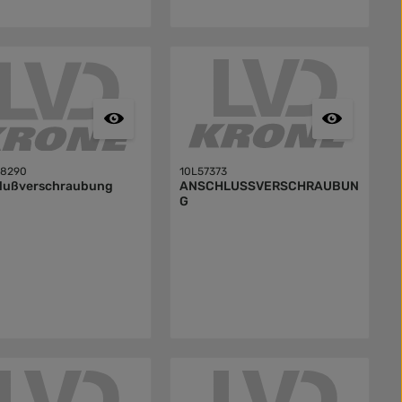
58290
10L57373
lußverschraubung
ANSCHLUSSVERSCHRAUBUN
G