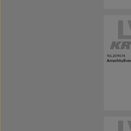
10L209074
Anschlußve