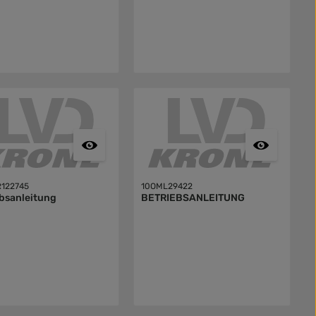
122745
10OML29422
bsanleitung
BETRIEBSANLEITUNG