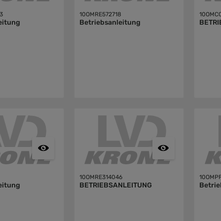
3
10OMRE572718
10OMC
eitung
Betriebsanleitung
BETRI
7
10OMRE314046
10OMP
eitung
BETRIEBSANLEITUNG
Betrie