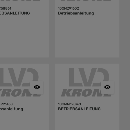
C58861
10OMZ91602
EBSANLEITUNG
Betriebsanleitung
FP21458
10OMM120471
bsanleitung
BETRIEBSANLEITUNG