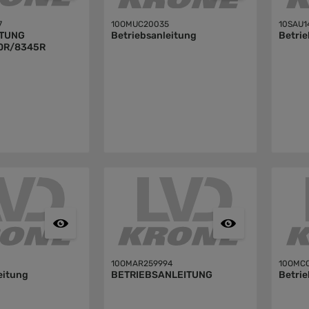
7
10OMUC20035
10SAU1
ITUNG
Betriebsanleitung
Betrie
0R/8345R
9
10OMAR259994
10OMC
eitung
BETRIEBSANLEITUNG
Betrie