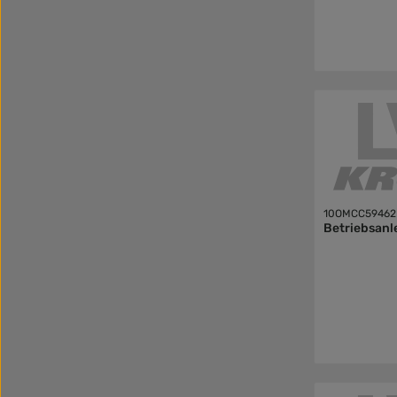
10OMCC59462
Betriebsanl