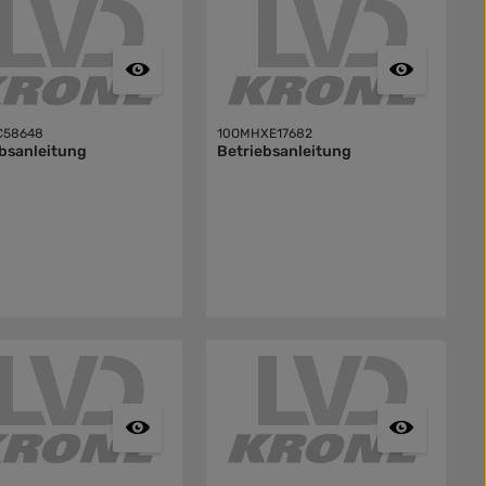
C58648
10OMHXE17682
bsanleitung
Betriebsanleitung