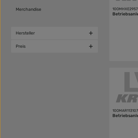
10OMHXE2957
Merchandise
Betriebsanl
Hersteller
Preis
10OMAR11310
Betriebsanl