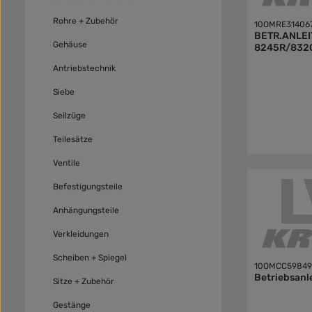
Rohre + Zubehör
10OMRE31406
BETR.ANLE
Gehäuse
8245R/832
Antriebstechnik
Siebe
Seilzüge
Teilesätze
Ventile
Befestigungsteile
Anhängungsteile
Verkleidungen
Scheiben + Spiegel
10OMCC5984
Betriebsanl
Sitze + Zubehör
Gestänge