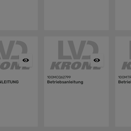
10OMCQ62799
10OMTR
NLEITUNG
Betriebsanleitung
Betrie