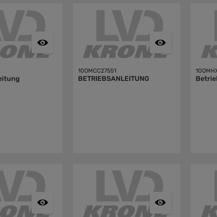
10OMCC27551
10OMH
eitung
BETRIEBSANLEITUNG
Betrie