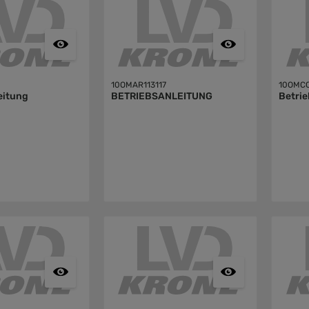
10OMAR113117
10OMC
eitung
BETRIEBSANLEITUNG
Betrie