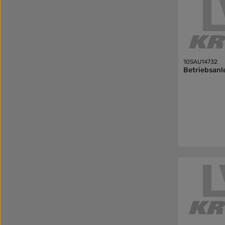
10SAU14732
Betriebsanl