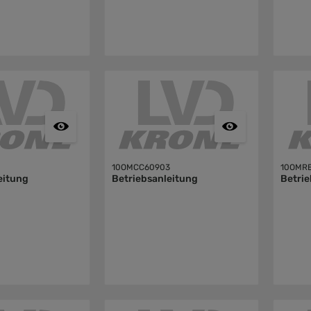
10OMCC60903
10OMR
eitung
Betriebsanleitung
Betrie