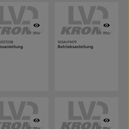
XE57238
10SAU11479
bsanleitung
Betriebsanleitung