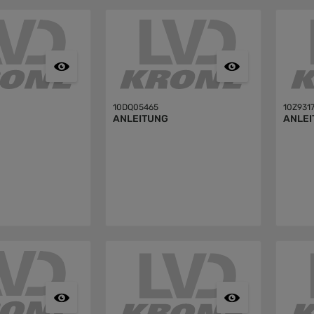
10DQ05465
10Z931
ANLEITUNG
ANLEI