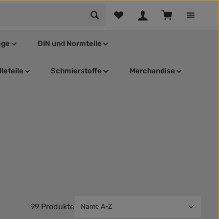
Du hast 0 Produkte auf dem Mer
Warenkorb enthä
ege
DIN und Normteile
leteile
Schmierstoffe
Merchandise
99 Produkte