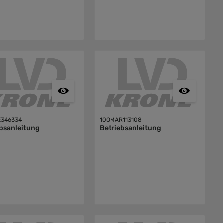
E346334
10OMAR113108
bsanleitung
Betriebsanleitung