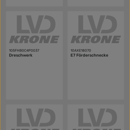
105FHB0C4P0037
10AXE18070
Dreschwerk
E7 Förderschnecke