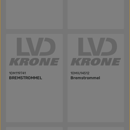
10M119741
10MIU14512
BREMSTROMMEL
Bremstrommel