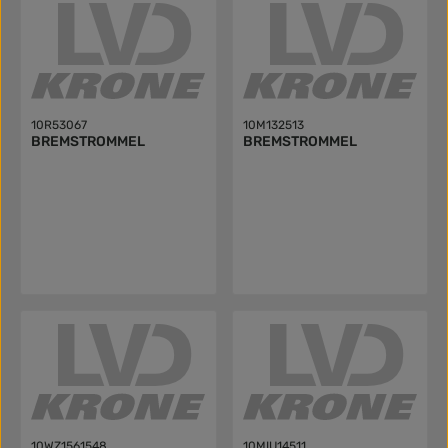
10R53067
10M132513
BREMSTROMMEL
BREMSTROMMEL
10WZ1561548
10MIU14511