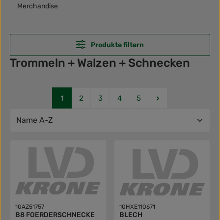
Merchandise
Produkte filtern
Trommeln + Walzen + Schnecken
Seite
Seite
Seite
Seite
Seite
1
2
3
4
5
10AZ51757
10HXE110671
B8 FOERDERSCHNECKE
BLECH