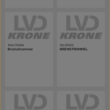
10AL176354
10L29003
Bremstrommel
BREMSTROMMEL