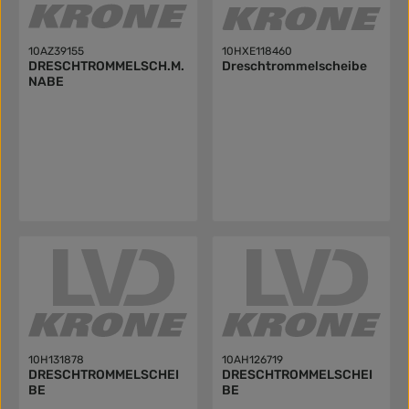
10AZ39155
10HXE118460
DRESCHTROMMELSCH.M.
Dreschtrommelscheibe
NABE
10H131878
10AH126719
DRESCHTROMMELSCHEI
DRESCHTROMMELSCHEI
BE
BE