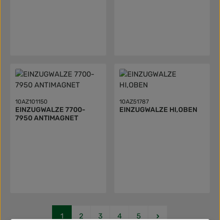
10AZ101150
10AZ51787
EINZUGWALZE 7700-
EINZUGWALZE HI,OBEN
7950 ANTIMAGNET
Seite
Seite
Seite
Seite
Seite
1
2
3
4
5