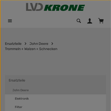
Zum Hauptinhalt springen
Waren
Ersatzteile
John Deere
Trommeln + Walzen + Schnecken
Ersatzteile
John Deere
Elektronik
Filter