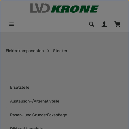
Zum Hauptinhalt springen
Waren
Elektrokomponenten
Stecker
Ersatzteile
Austausch-/Alternativteile
Rasen- und Grundstückspflege
DIN und Normteile