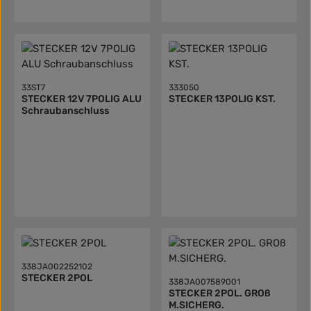
33ST7
333050
STECKER 12V 7POLIG ALU
STECKER 13POLIG KST.
Schraubanschluss
338JA002252102
STECKER 2POL
338JA007589001
STECKER 2POL. GROß
M.SICHERG.