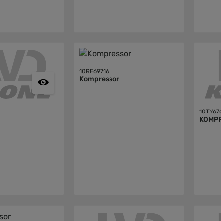
10RE69716
Kompressor
10TY67
KOMP