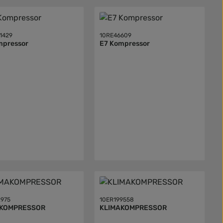
1429
10RE46609
mpressor
E7 Kompressor
2975
10ER199558
AKOMPRESSOR
KLIMAKOMPRESSOR