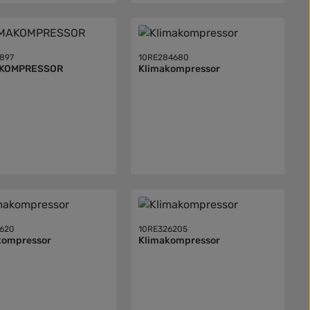
897
10RE284680
AKOMPRESSOR
Klimakompressor
620
10RE326205
kompressor
Klimakompressor