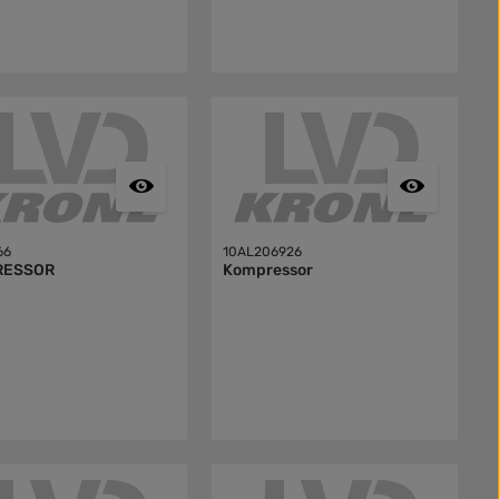
66
10AL206926
RESSOR
Kompressor