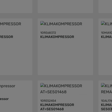
10RE68372
10MIA1
RESSOR
KLIMAKOMPRESSOR
KLIM
essor
10RE52454
10AL17
KLIMAKOMPRESSOR
KLIMAK
AT=SE501468
SE50