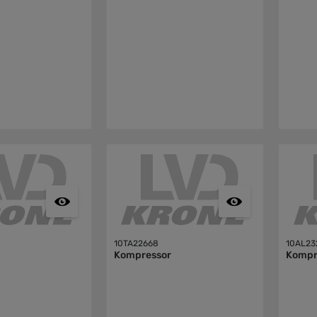
10TA22668
10AL23
Kompressor
Kompr