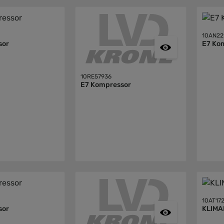
10AN22
sor
E7 Ko
10RE57936
E7 Kompressor
10AT17
sor
KLIM