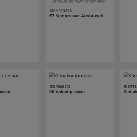
10RM100298
E7 Kompressor Austausch
10ER368212
10ER43
essor
Klimakompressor
Klima