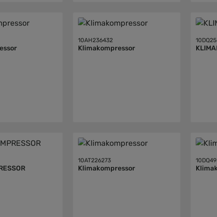
10AH236432
10DQ25
essor
Klimakompressor
KLIM
10AT226273
10DQ49
RESSOR
Klimakompressor
Klima