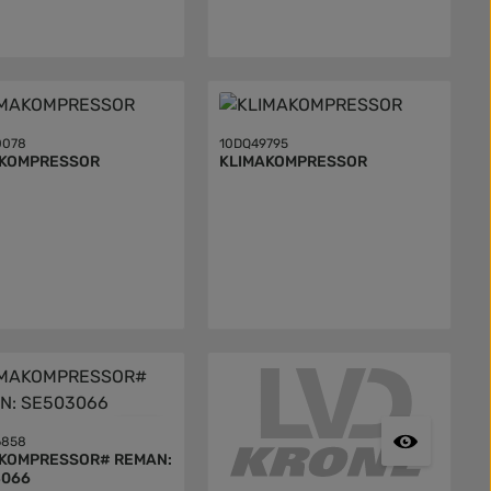
0078
10DQ49795
AKOMPRESSOR
KLIMAKOMPRESSOR
6858
OMPRESSOR# REMAN:
3066