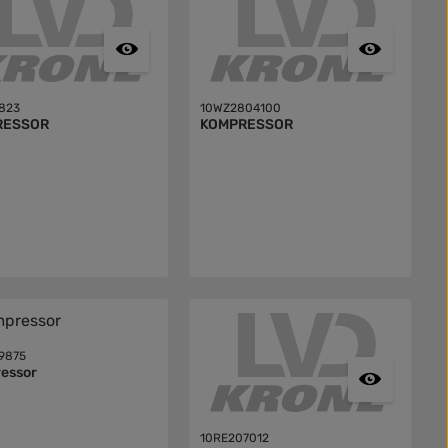
823
10WZ2804100
RESSOR
KOMPRESSOR
9875
essor
10RE207012