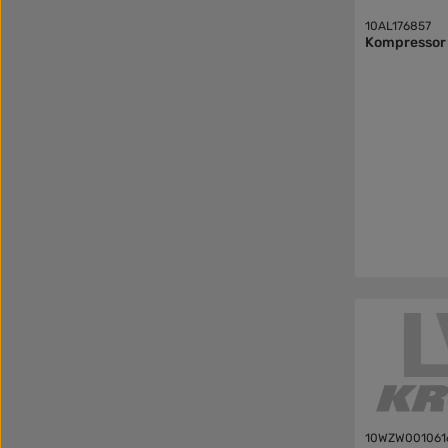
10AL176857
Kompressor
10WZW001061