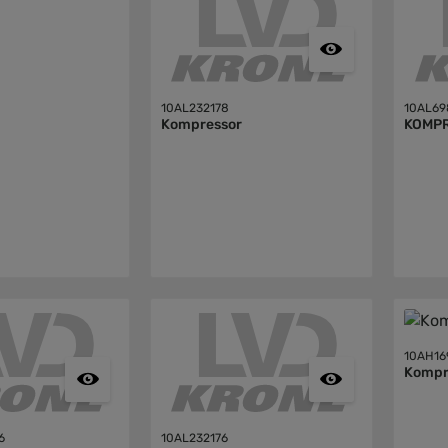
10AL232178
10AL69
Kompressor
KOMP
10AH16
Kompr
6
10AL232176