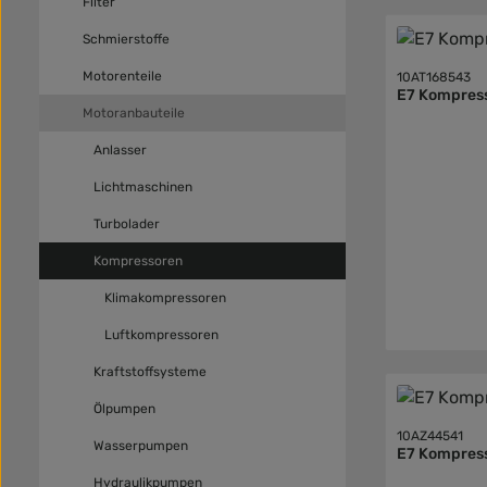
Filter
Schmierstoffe
Motorenteile
10AT168543
E7 Kompres
Motoranbauteile
Anlasser
Lichtmaschinen
Turbolader
Kompressoren
Klimakompressoren
Luftkompressoren
Kraftstoffsysteme
Ölpumpen
10AZ44541
Wasserpumpen
E7 Kompres
Hydraulikpumpen