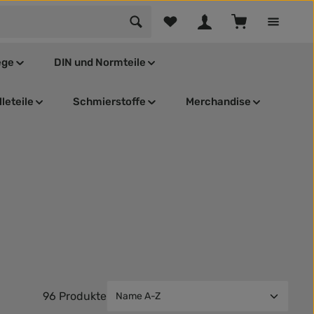
Du hast 0 Produkte auf dem Mer
Warenkorb enthä
ege
DIN und Normteile
leteile
Schmierstoffe
Merchandise
96 Produkte