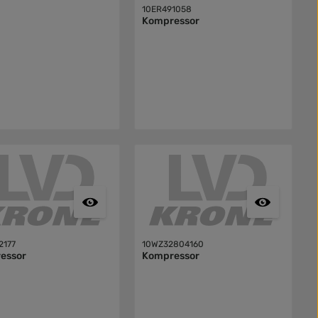
10ER491058
Kompressor
2177
10WZ32804160
essor
Kompressor