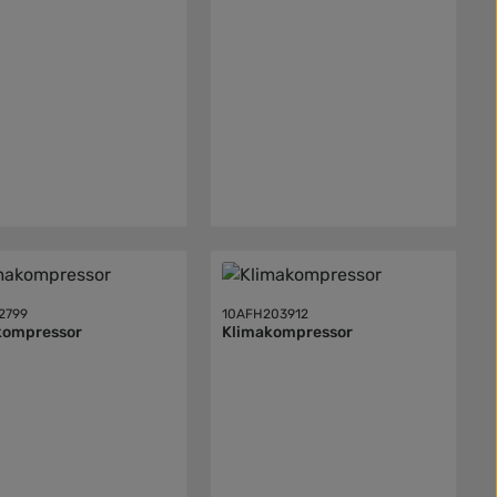
2799
10AFH203912
kompressor
Klimakompressor