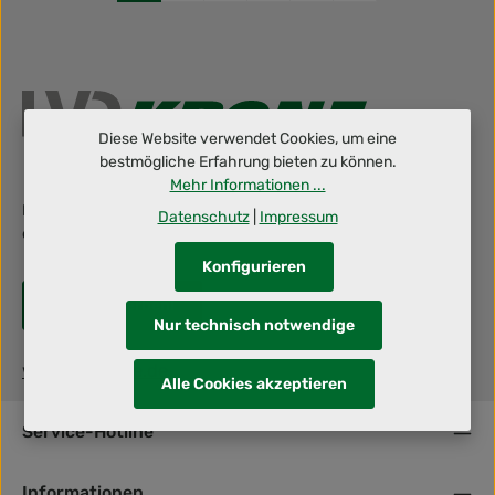
Diese Website verwendet Cookies, um eine
bestmögliche Erfahrung bieten zu können.
Mehr Informationen ...
Berufliche Herausforderung gesucht? Dann schraub' mit uns an
Datenschutz
|
Impressum
deiner Zukunft!
Konfigurieren
Jetzt bewerben!
Nur technisch notwendige
www.lvdkrone.de
Alle Cookies akzeptieren
Service-Hotline
Informationen