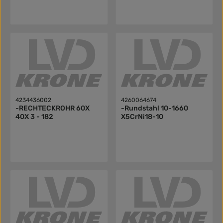
4234436002
4260064674
-RECHTECKROHR 60X
-Rundstahl 10-1660
40X 3 - 182
X5CrNi18-10