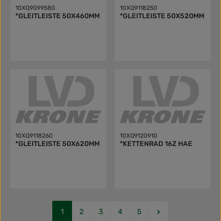
10XQ9099580
10XQ9118250
*GLEITLEISTE 50X460MM
*GLEITLEISTE 50X520MM
10XQ9118260
10XQ9120910
*GLEITLEISTE 50X620MM
*KETTENRAD 16Z HAE
Seite
Seite
Seite
Seite
Seite
1
2
3
4
5