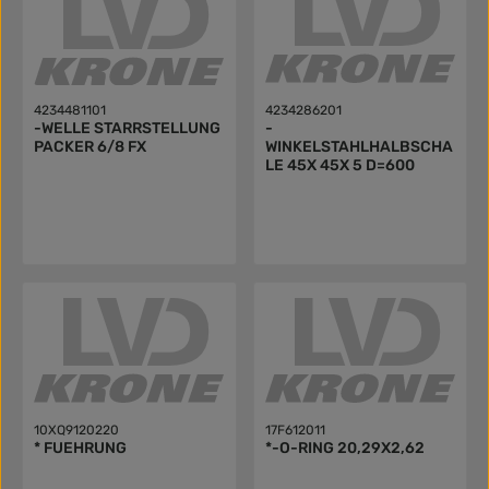
4234481101
4234286201
-WELLE STARRSTELLUNG
-
PACKER 6/8 FX
WINKELSTAHLHALBSCHA
LE 45X 45X 5 D=600
10XQ9120220
17F612011
* FUEHRUNG
*-O-RING 20,29X2,62