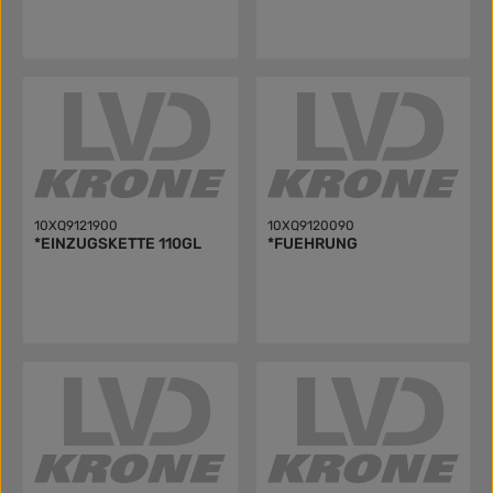
10XQ9121900
10XQ9120090
*EINZUGSKETTE 110GL
*FUEHRUNG