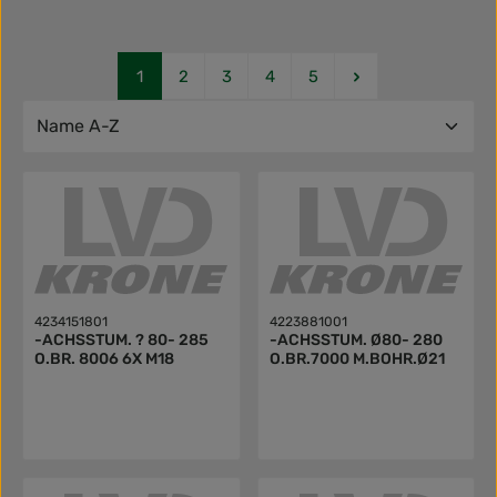
Seite
Seite
Seite
Seite
Seite
1
2
3
4
5
4234151801
4223881001
-ACHSSTUM. ? 80- 285
-ACHSSTUM. Ø80- 280
O.BR. 8006 6X M18
O.BR.7000 M.BOHR.Ø21