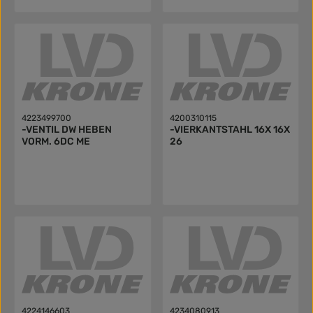
4223499700
4200310115
-VENTIL DW HEBEN
-VIERKANTSTAHL 16X 16X
VORM. 6DC ME
26
4224146603
4234080913