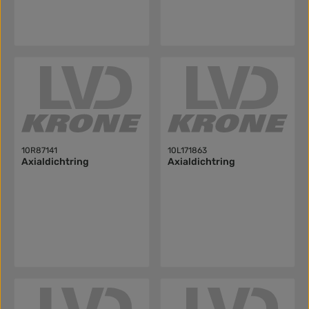
10R87141
10L171863
Axialdichtring
Axialdichtring