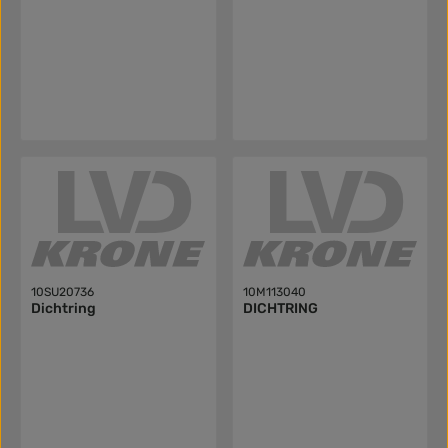
10SU20736
10M113040
Dichtring
DICHTRING