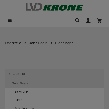
Zum Hauptinhalt springen
Waren
Ersatzteile
John Deere
Dichtungen
Ersatzteile
John Deere
Elektronik
Filter
Schmierstoffe