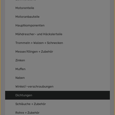
Motorenteile
Motoranbauteile
Hauptkomponenten
Mähdrescher- und Häckslerteile
Trommeln + Walzen + Schnecken
Messer/Klingen + Zubehör
Zinken
Muffen
Naben
Winkel/-verschraubungen
Dichtungen
Schläuche + Zubehör
Rohre + Zubehör