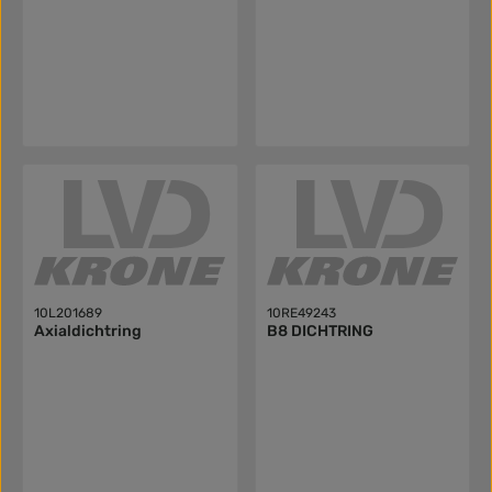
10L201689
10RE49243
Axialdichtring
B8 DICHTRING