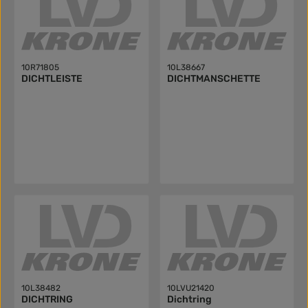
10R71805
10L38667
DICHTLEISTE
DICHTMANSCHETTE
10L38482
10LVU21420
DICHTRING
Dichtring