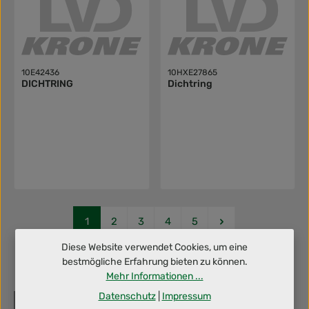
10E42436
10HXE27865
DICHTRING
Dichtring
Seite
Seite
Seite
Seite
Seite
1
2
3
4
5
Diese Website verwendet Cookies, um eine
bestmögliche Erfahrung bieten zu können.
Mehr Informationen ...
Datenschutz
|
Impressum