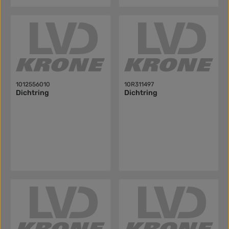
1012556010
10R311497
Dichtring
Dichtring