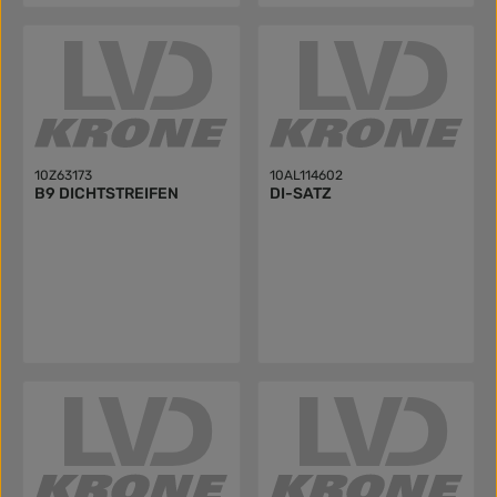
10Z63173
10AL114602
B9 DICHTSTREIFEN
DI-SATZ