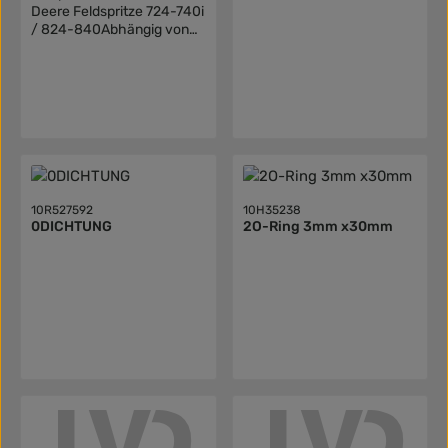
Deere Feldspritze 724-740i
/ 824-840Abhängig von
Seriennummer
10R527592
10H35238
0DICHTUNG
2O-Ring 3mm x30mm