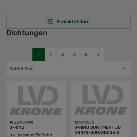
Produkte filtern
Dichtungen
Seite
Seite
Seite
Seite
Seite
1
2
3
4
5
10WZ1400198
10AR73500
0-RING
0-RING SORTIMENT JD
NBR70-30GÄNGIGE S
u.a. passend für John