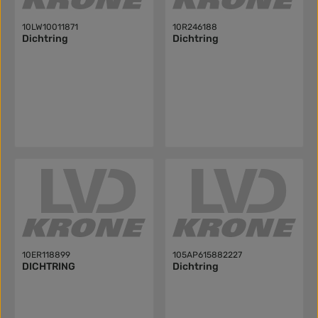
10LW10011871
10R246188
Dichtring
Dichtring
10ER118899
105AP615882227
DICHTRING
Dichtring