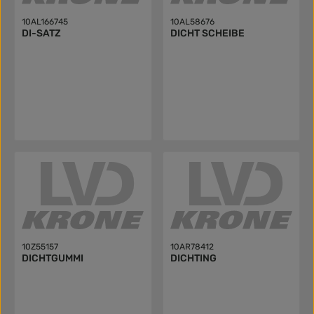
10AL166745
10AL58676
DI-SATZ
DICHT SCHEIBE
10Z55157
10AR78412
DICHTGUMMI
DICHTING