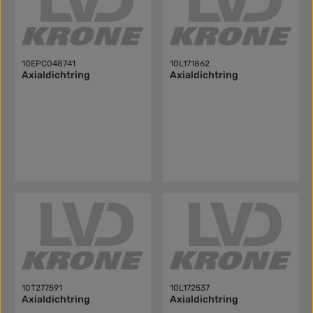
10EPC048741
10L171862
Axialdichtring
Axialdichtring
10T277591
10L172537
Axialdichtring
Axialdichtring