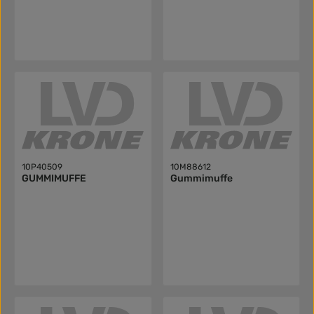
10P40509
10M88612
GUMMIMUFFE
Gummimuffe