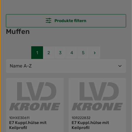
Produkte filtern
Muffen
Seite
Seite
Seite
Seite
Seite
1
2
3
4
5
10HXE30611
10R222832
E7 Kuppl.hülse mit
E7 Kuppl.hülse mit
Keilprofil
Keilprofil