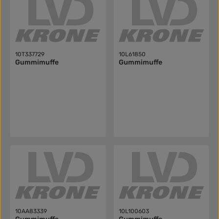
10T337729
10L61850
Gummimuffe
Gummimuffe
10AA83339
10L100603