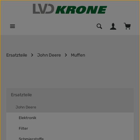
Zum Hauptinhalt springen
Waren
Ersatzteile
John Deere
Muffen
Ersatzteile
John Deere
Elektronik
Filter
Schmierstoffe