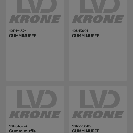
10R191394
10U15091
GUMMIMUFFE
GUMMIMUFFE
10R545774
10R298509
Gummimuffe
GUMMIMUFFE