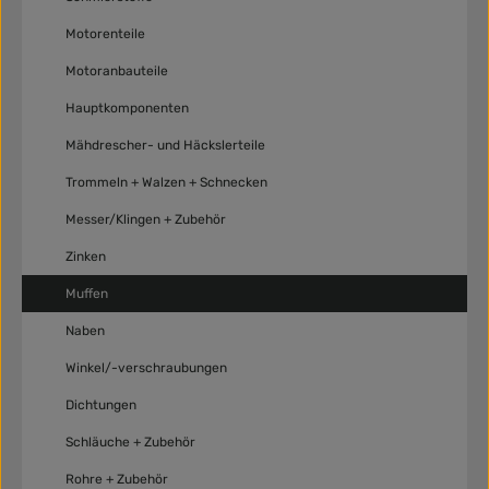
Motorenteile
Motoranbauteile
Hauptkomponenten
Mähdrescher- und Häckslerteile
Trommeln + Walzen + Schnecken
Messer/Klingen + Zubehör
Zinken
Muffen
Naben
Winkel/-verschraubungen
Dichtungen
Schläuche + Zubehör
Rohre + Zubehör