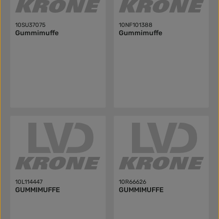
10SU37075
10NF101388
Gummimuffe
Gummimuffe
10L114447
10R66626
GUMMIMUFFE
GUMMIMUFFE