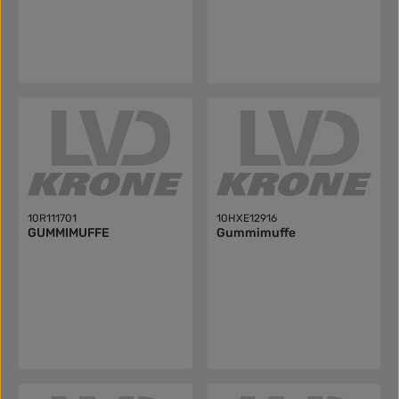
10R111701
10HXE12916
GUMMIMUFFE
Gummimuffe