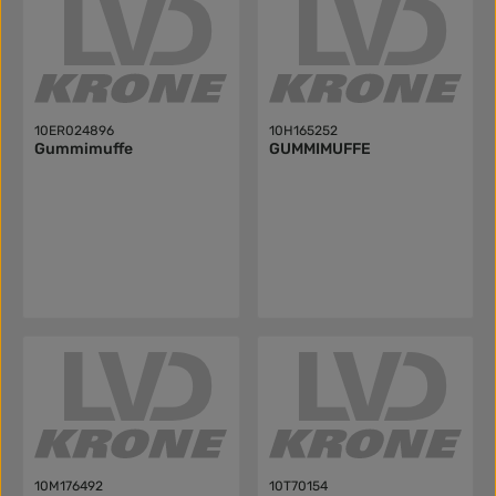
10ER024896
10H165252
Gummimuffe
GUMMIMUFFE
10M176492
10T70154