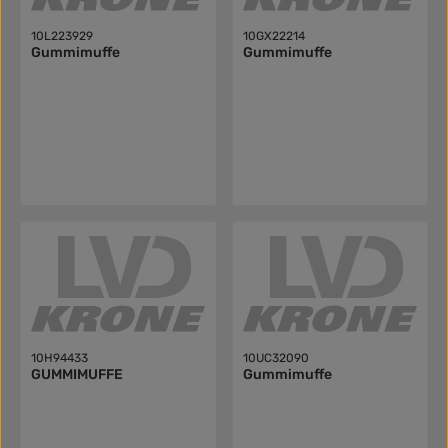
10L223929
10GX22214
Gummimuffe
Gummimuffe
10H94433
10UC32090
GUMMIMUFFE
Gummimuffe