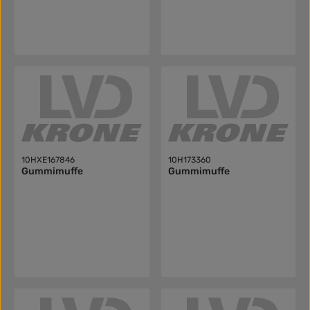
10HXE167846
10H173360
Gummimuffe
Gummimuffe