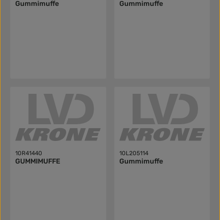
Gummimuffe
Gummimuffe
10R41440
10L205114
GUMMIMUFFE
Gummimuffe