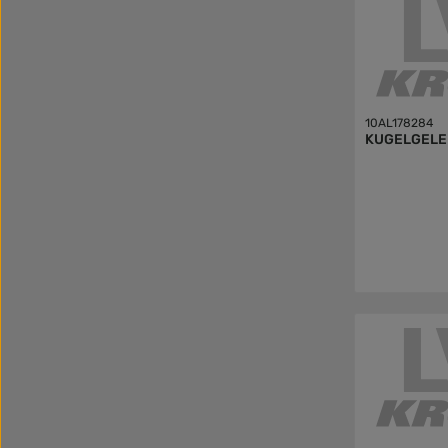
10AL178284
KUGELGELE