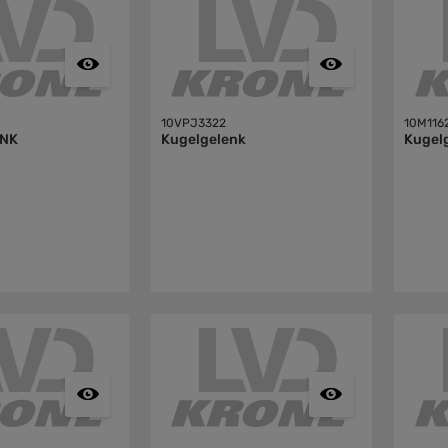
10VPJ3322
10M116
NK
Kugelgelenk
Kugel