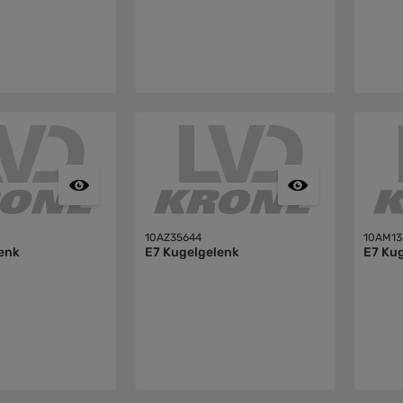
10AZ35644
10AM13
enk
E7 Kugelgelenk
E7 Ku