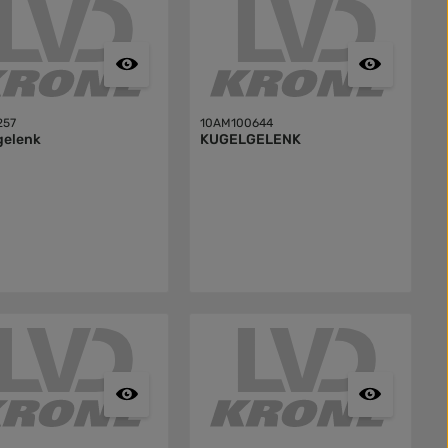
257
10AM100644
gelenk
KUGELGELENK