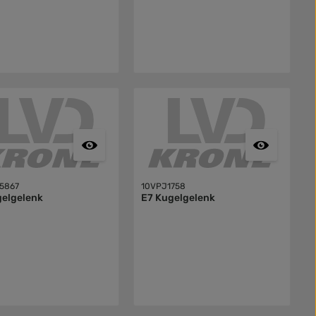
5867
10VPJ1758
gelgelenk
E7 Kugelgelenk