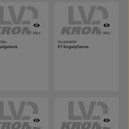
784
10LVA14959
gelgelenk
E7 Kugelpfanne