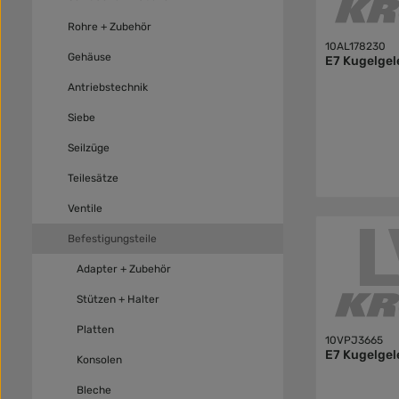
Rohre + Zubehör
10AL178230
Gehäuse
E7 Kugelgel
Antriebstechnik
Siebe
Seilzüge
Teilesätze
Ventile
Befestigungsteile
Adapter + Zubehör
Stützen + Halter
Platten
10VPJ3665
E7 Kugelgel
Konsolen
Bleche