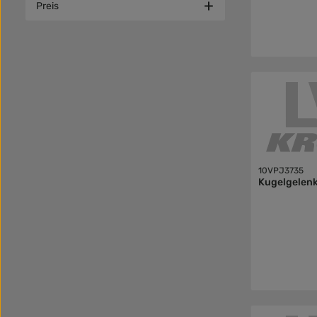
Preis
10VPJ3735
Kugelgelen