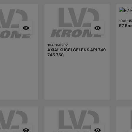
10AL11
E7 En
10AL160202
AXIALKUGELGELENK APL740
745 750