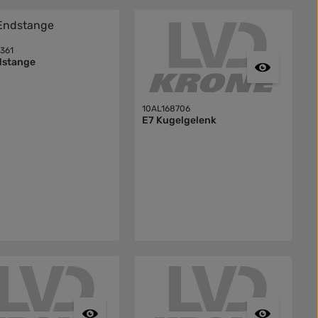
5361
dstange
10AL168706
E7 Kugelgelenk