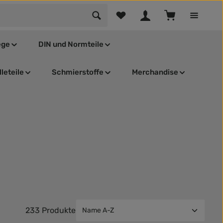
Du hast 0 Produkte auf dem Mer
Warenkorb enthä
ege
DIN und Normteile
leteile
Schmierstoffe
Merchandise
233 Produkte