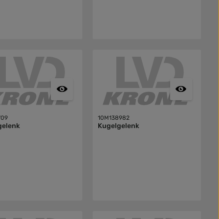
709
10M138982
gelenk
Kugelgelenk