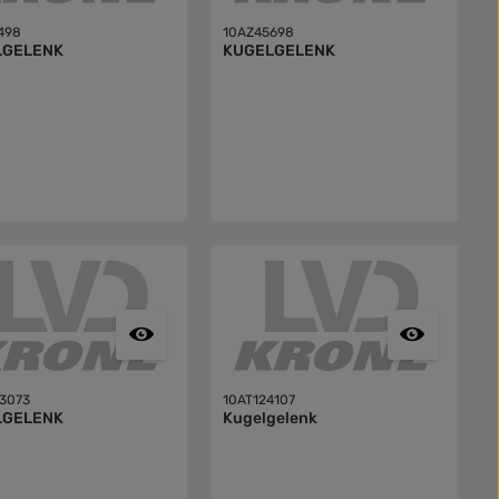
498
10AZ45698
LGELENK
KUGELGELENK
3073
10AT124107
LGELENK
Kugelgelenk