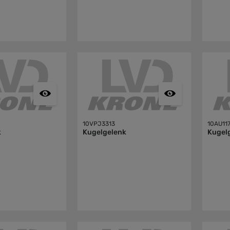
10VPJ3313
10AU11
k
Kugelgelenk
Kugel