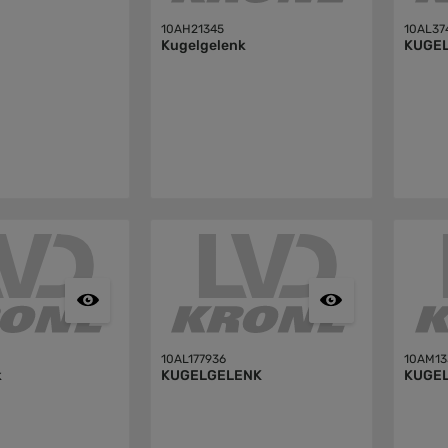
10AH21345
10AL37
Kugelgelenk
KUGE
10AL177936
10AM13
k
KUGELGELENK
KUGE