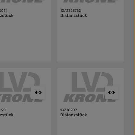
0011
10AT323752
nzstück
Distanzstück
690
10Z78207
nzstück
Distanzstück