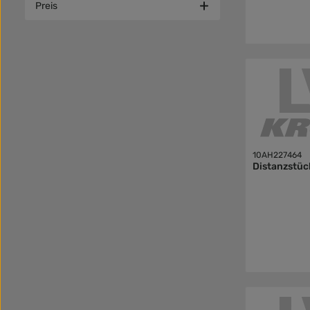
Preis
10AH227464
Distanzstüc