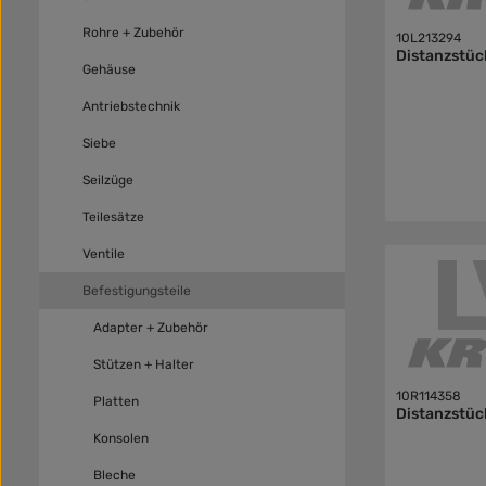
Rohre + Zubehör
10L213294
Distanzstüc
Gehäuse
Antriebstechnik
Siebe
Seilzüge
Teilesätze
Ventile
Befestigungsteile
Adapter + Zubehör
Stützen + Halter
10R114358
Platten
Distanzstüc
Konsolen
Bleche