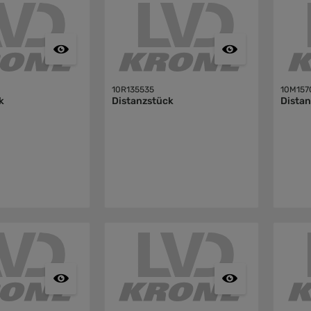
10R135535
10M157
k
Distanzstück
Dista