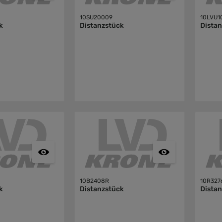
10SU20009
10LVU1
k
Distanzstück
Dista
10B2408R
10R327
k
Distanzstück
Dista