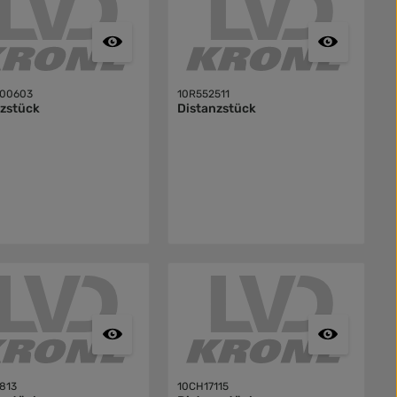
800603
10R552511
nzstück
Distanzstück
813
10CH17115