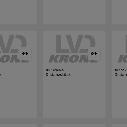
10CC24065
10Z723
k
Distanzstück
Dista