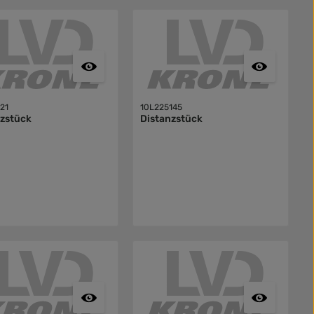
21
10L225145
nzstück
Distanzstück