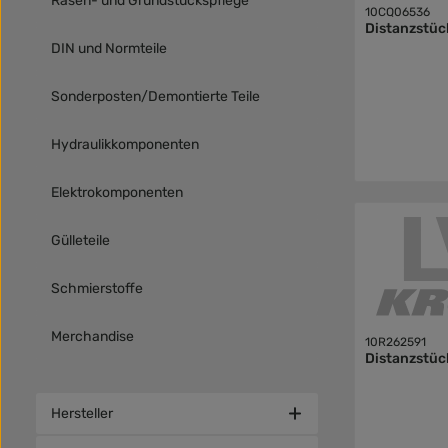
Rasen- und Grundstückspflege
10CQ06536
Distanzstüc
DIN und Normteile
Sonderposten/Demontierte Teile
Hydraulikkomponenten
Elektrokomponenten
Gülleteile
Schmierstoffe
Merchandise
10R262591
Distanzstüc
Hersteller