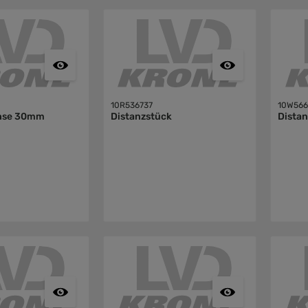
10R536737
10W566
hse 30mm
Distanzstück
Dista