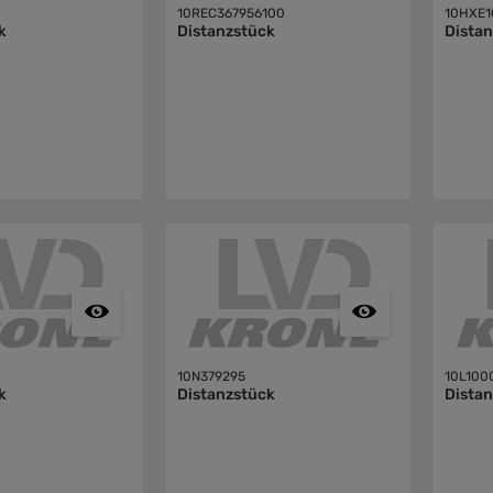
10REC367956100
10HXE1
k
Distanzstück
Dista
10N379295
10L100
k
Distanzstück
Dista