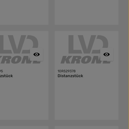
95
10R529378
nzstück
Distanzstück