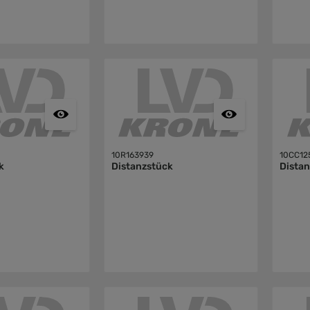
10R163939
10CC12
k
Distanzstück
Dista