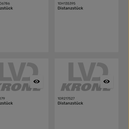
06786
10H135395
nzstück
Distanzstück
079
10R217527
nzstück
Distanzstück