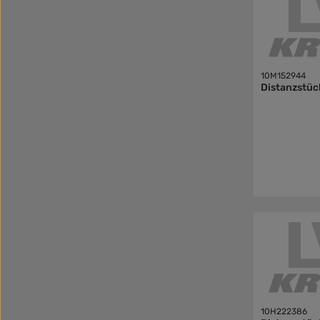
10M152944
Distanzstüc
10H222386