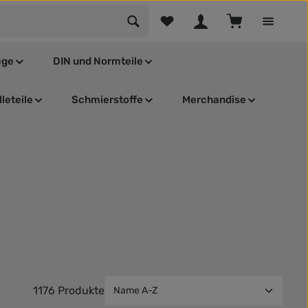
Du hast 0 Produkte auf dem Mer
Warenkorb enthä
ege
DIN und Normteile
leteile
Schmierstoffe
Merchandise
1176 Produkte