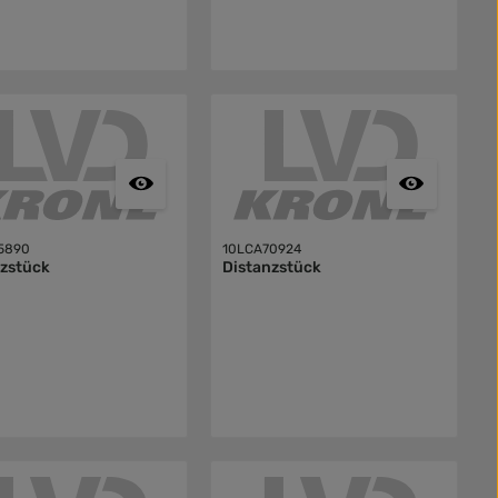
5890
10LCA70924
nzstück
Distanzstück