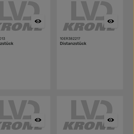
013
10ER382217
nzstück
Distanzstück