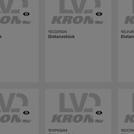
10CQ31505
10LVU
k
Distanzstück
Dista
10VPK3654
10CC34