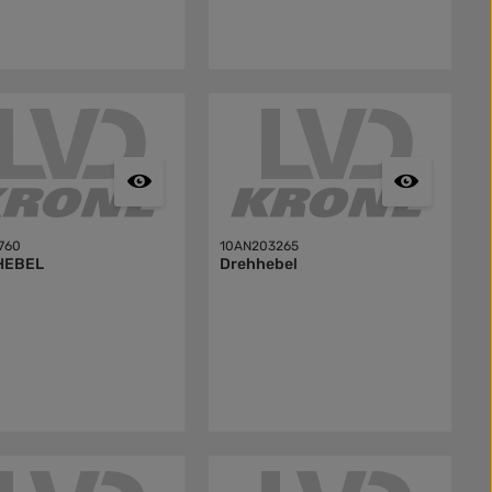
760
10AN203265
HEBEL
Drehhebel