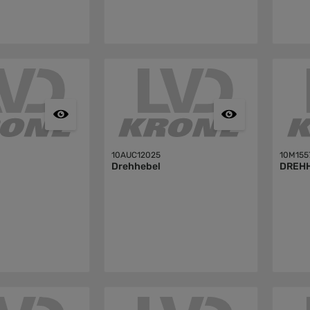
10AUC12025
10M155
Drehhebel
DREH