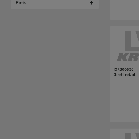
Preis
10R306836
Drehhebel