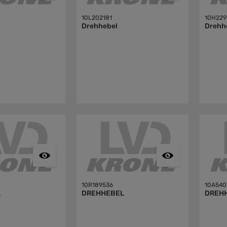
10L202181
10H229
Drehhebel
Drehh
10R189536
10A540
L
DREHHEBEL
DREH