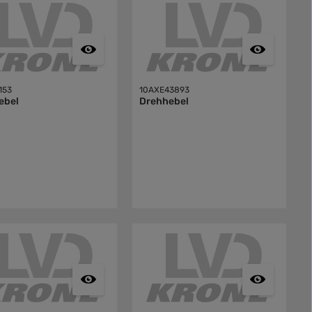
153
10AXE43893
ebel
Drehhebel