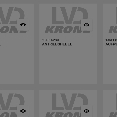
10AE25280
10AL11
L
ANTRIEBSHEBEL
AUFW