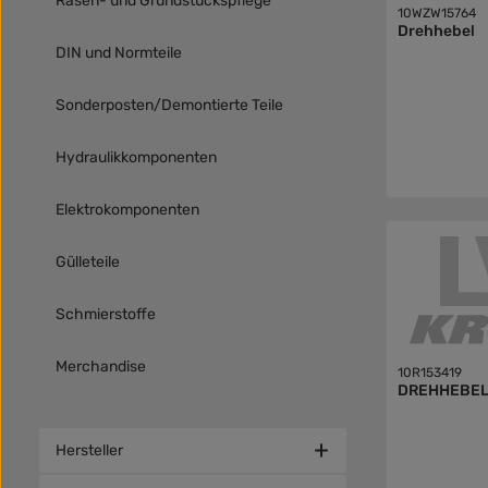
Rasen- und Grundstückspflege
10WZW15764
Drehhebel
DIN und Normteile
Sonderposten/Demontierte Teile
Hydraulikkomponenten
Elektrokomponenten
Gülleteile
Schmierstoffe
Merchandise
10R153419
DREHHEBE
Hersteller