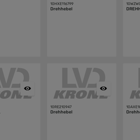
10HXE116799
10WZW0
Drehhebel
DREH
10RE210947
10AXE1
L
Drehhebel
Drehh