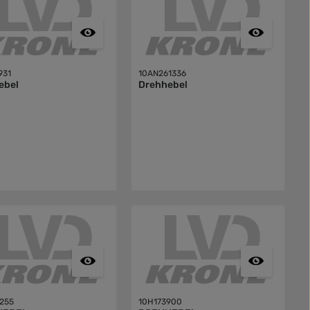
931
10AN261336
ebel
Drehhebel
255
10H173900