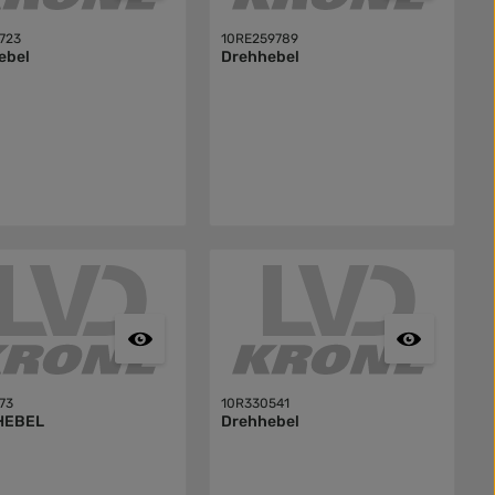
723
10RE259789
ebel
Drehhebel
73
10R330541
HEBEL
Drehhebel