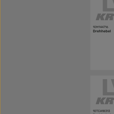
10M144716
Drehhebel
10TCA18313