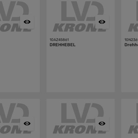
10AZ45861
10N236
DREHHEBEL
Drehh