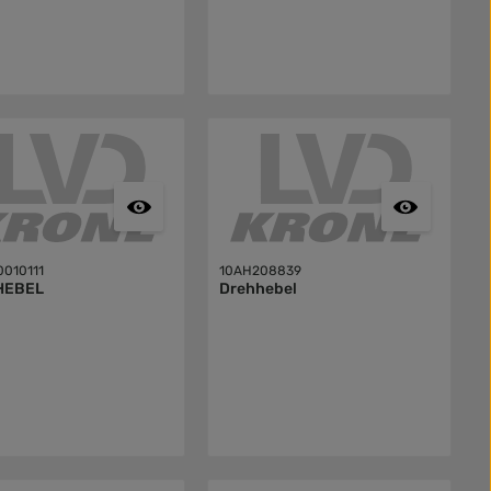
010111
10AH208839
HEBEL
Drehhebel