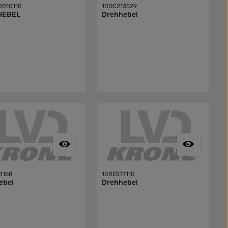
010110
10DC213529
HEBEL
Drehhebel
8168
10RE577110
ebel
Drehhebel