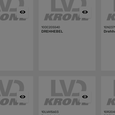
10DC205540
10N237
DREHHEBEL
Drehh
10LVA15603
10R204