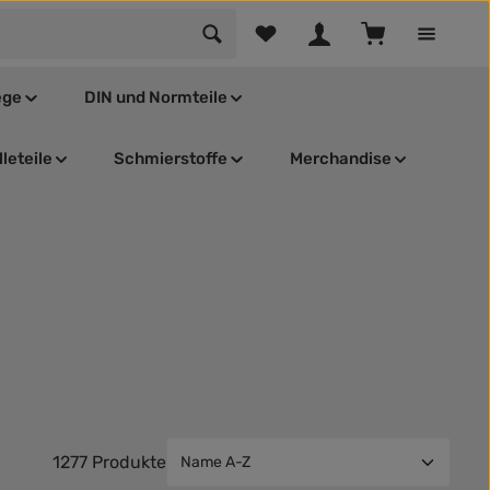
Du hast 0 Produkte auf dem Mer
Warenkorb enthä
ege
DIN und Normteile
leteile
Schmierstoffe
Merchandise
1277 Produkte