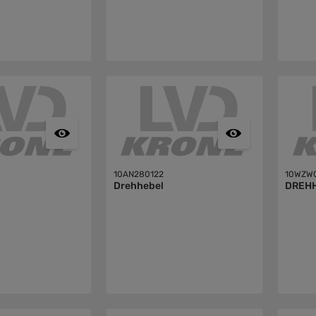
10AN280122
10WZW0
Drehhebel
DREH