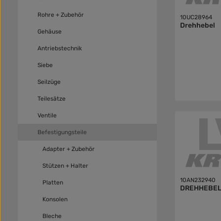
Rohre + Zubehör
10UC28964
Drehhebel
Gehäuse
Antriebstechnik
Siebe
Seilzüge
Teilesätze
Ventile
Befestigungsteile
Adapter + Zubehör
Stützen + Halter
10AN232940
Platten
DREHHEBE
Konsolen
Bleche