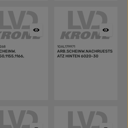
268
10AL179971
CHEINW.
ARB.SCHEINW.NACHRUESTS
0,1155,1166,
ATZ HINTEN 6020-30