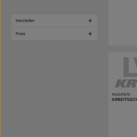
Hersteller
Preis
10AZ41570
ARBEITSSC