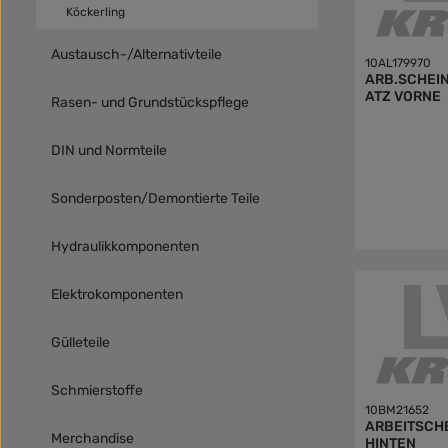
Köckerling
Austausch-/Alternativteile
10AL179970
ARB.SCHEI
ATZ VORNE
Rasen- und Grundstückspflege
DIN und Normteile
Sonderposten/Demontierte Teile
Hydraulikkomponenten
Elektrokomponenten
Gülleteile
Schmierstoffe
10BM21652
ARBEITSCH
Merchandise
HINTEN