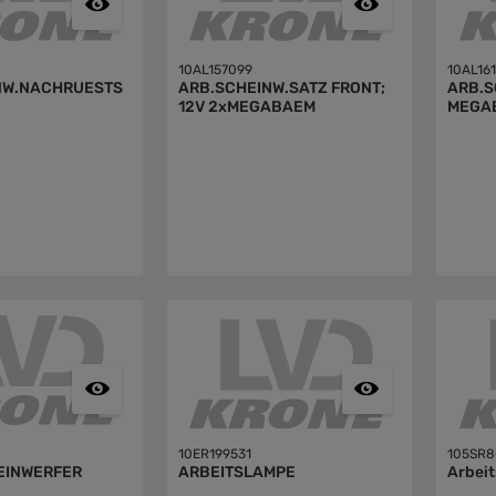
10AL157099
10AL16
NW.NACHRUESTS
ARB.SCHEINW.SATZ FRONT;
ARB.S
12V 2xMEGABAEM
MEGA
10ER199531
105SR
EINWERFER
ARBEITSLAMPE
Arbei