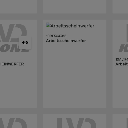
10RE564385
Arbeitsscheinwerfer
10AL17
HEINWERFER
Arbei