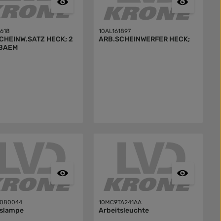
1618
10AL161897
CHEINW.SATZ HECK; 2
ARB.SCHEINWERFER HECK;
BAEM
8080044
10MC9TA241AA
tslampe
Arbeitsleuchte