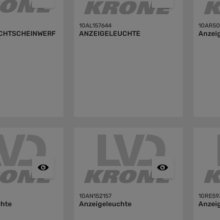
10AL157644
10AR5
CHTSCHEINWERF
ANZEIGELEUCHTE
Anzei
10AN152157
10RE59
chte
Anzeigeleuchte
Anzei