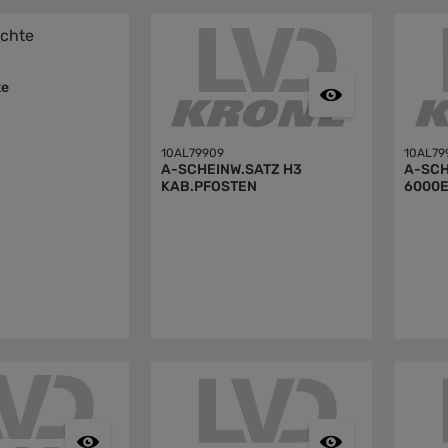
te
10AL79909
10AL79
A-SCHEINW.SATZ H3
A-SCH
KAB.PFOSTEN
6000