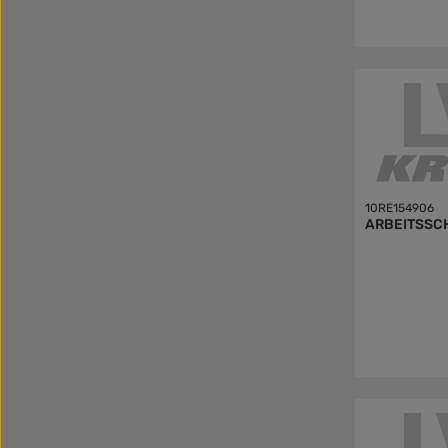
10RE154906
ARBEITSSC