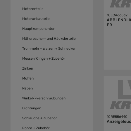
Motorenteile
10LCA66532
Motoranbauteile
ABBLENDLI
ER
Hauptkomponenten
Mähdrescher- und Häckslerteile
Trommeln + Walzen + Schnecken
Messer/Klingen + Zubehör
Zinken
Muffen
Naben
Winkel/-verschraubungen
Dichtungen
10RE556440
Schläuche + Zubehör
Anzeigeleu
Rohre + Zubehör