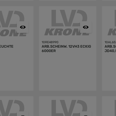
10RE48990
10AL65
EUCHTE
ARB.SCHEINW. 12VH3 ECKIG
ARB.S
6000ER
JD40,5