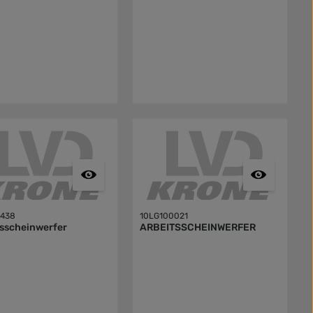
6438
10LG100021
tsscheinwerfer
ARBEITSSCHEINWERFER