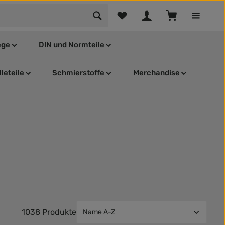
Du hast 0 Produkte auf dem Mer
Warenkorb enthä
ege
DIN und Normteile
leteile
Schmierstoffe
Merchandise
1038 Produkte