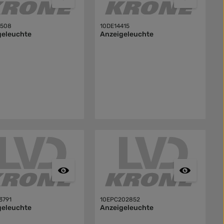
0508
10DE14415
geleuchte
Anzeigeleuchte
3791
10EPC202852
geleuchte
Anzeigeleuchte