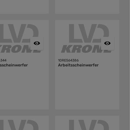
4344
10RE564386
tsscheinwerfer
Arbeitsscheinwerfer