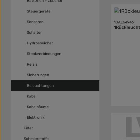
Batterien + Zubehör
Steuergeräte
Sensoren
10AL64946
1Rückleuch
Schalter
Hydrospeicher
Steckverbindungen
Relais
Sicherungen
Beleuchtungen
Kabel
Kabelbäume
Elektronik
Filter
Schmierstoffe