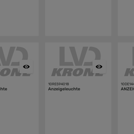
10RE594018
10DE14
chte
Anzeigeleuchte
ANZE