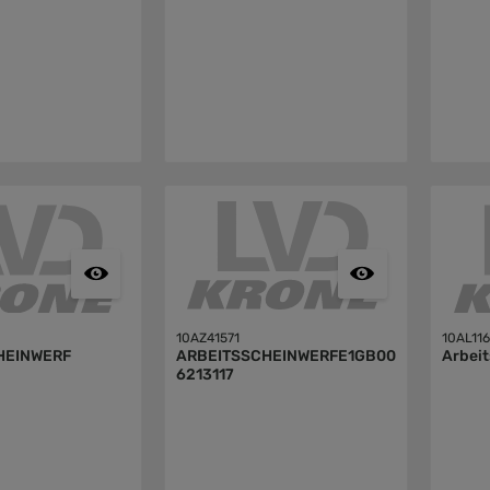
10AZ41571
10AL11
HEINWERF
ARBEITSSCHEINWERFE1GB00
Arbei
6213117