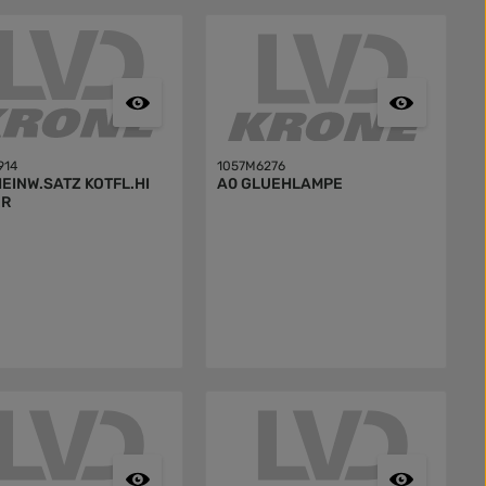
914
1057M6276
EINW.SATZ KOTFL.HI
A0 GLUEHLAMPE
ER