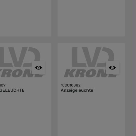
409
10DQ10882
IGELEUCHTE
Anzeigeleuchte