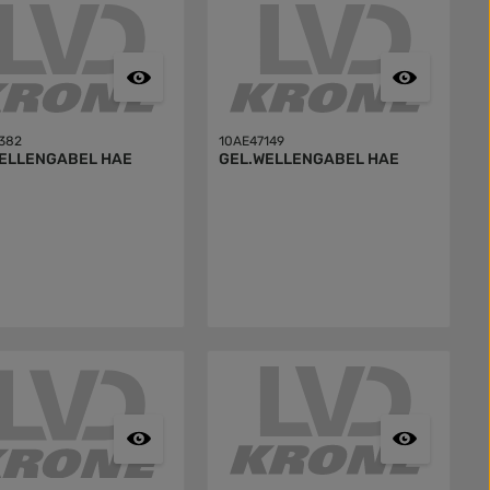
382
10AE47149
GEL.WELLENGABEL HAE
GEL.WELLENGABEL HAE