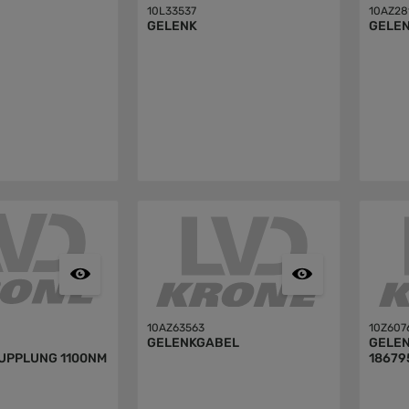
10L33537
10AZ28
GELENK
GELE
10AZ63563
10Z607
GELENKGABEL
GELENKGA
UPPLUNG 1100NM
18679