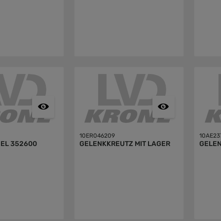
10ER046209
10AE23
EL 352600
GELENKKREUTZ MIT LAGER
GELE