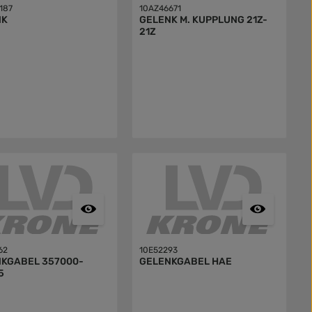
187
10AZ46671
NK
GELENK M. KUPPLUNG 21Z-
21Z
62
10E52293
BEL 357000-
GELENKGABEL HAE
5