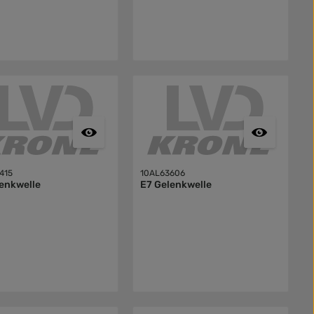
415
10AL63606
enkwelle
E7 Gelenkwelle