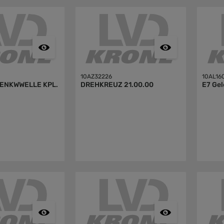
10AZ32226
10AL16
ENKWWELLE KPL.
DREHKREUZ 21.00.00
E7 Ge