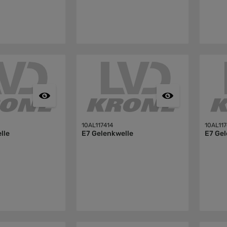
10AL117414
10AL117
lle
E7 Gelenkwelle
E7 Gel