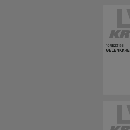
10RE23193
GELENKKRE