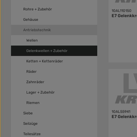
Rohre + Zubehör
10AL110150
E7 Gelenkkr
Gehäuse
Antriebstechnik
Wellen
Gelenkwellen + Zubehör
Ketten + Kettenräder
Räder
Zahnräder
Lager + Zubehör
Riemen
10AL55941
Siebe
E7 Gelenkkr
Seilzüge
Teilesätze