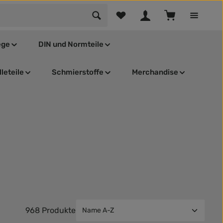
Du hast 0 Produkte auf dem Mer
Warenkorb enthä
ege
DIN und Normteile
leteile
Schmierstoffe
Merchandise
968 Produkte