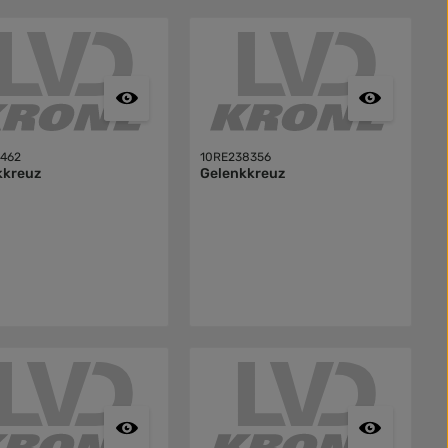
462
10RE238356
kkreuz
Gelenkkreuz