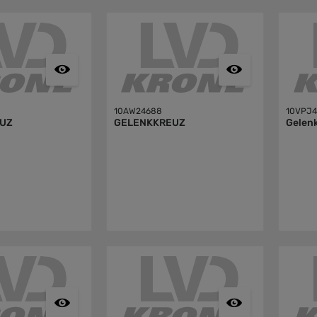
10AW24688
10VPJ4
UZ
GELENKKREUZ
Gelen