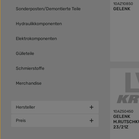
10AZ10850
GELENK
Sonderposten/Demontierte Teile
Hydraulikkomponenten
Elektrokomponenten
Gülleteile
Schmierstoffe
Merchandise
Hersteller
10AZ50450
GELENK
Preis
M.RUTSCHK
23/21Z