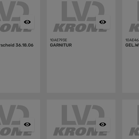
10AE793E
10AE46
rscheid 36.18.06
GARNITUR