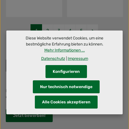
Seite
Seite
Seite
Seite
Seite
1
2
3
4
5
Diese Website verwendet Cookies, um eine
bestmögliche Erfahrung bieten zu können.
Mehr Informationen ...
Datenschutz
|
Impressum
Konfigurieren
Nur technisch notwendige
Berufliche Herausforderung gesucht? Dann schraub' mit uns an
deiner Zukunft!
Alle Cookies akzeptieren
Jetzt bewerben!