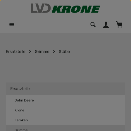
Zum Hauptinhalt springen
Waren
Ersatzteile
Grimme
Stäbe
Ersatzteile
John Deere
Krone
Lemken
Grimme