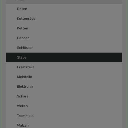
Rollen
Kettenräder
Ketten
Bänder
Schlösser
Stäbe
Ersatzteile
Kleinteile
Elektronik
Schare
Wellen
Trommeln
Walzen