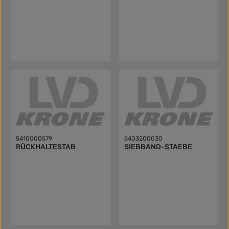
5410000579
5403200030
RÜCKHALTESTAB
SIEBBAND-STAEBE