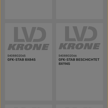
5408802065
5408802066
GFK-STAB 8X845
GFK-STAB BESCHICHTET
8X1145