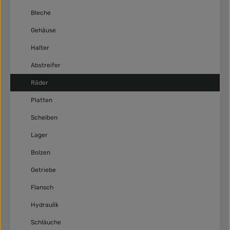
Bleche
Gehäuse
Halter
Abstreifer
Räder
Platten
Scheiben
Lager
Bolzen
Getriebe
Flansch
Hydraulik
Schläuche