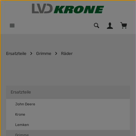
Zum Hauptinhalt springen
Waren
Ersatzteile
Grimme
Räder
Ersatzteile
John Deere
Krone
Lemken
Grimme