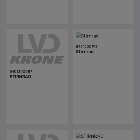
5401200193
Stirnrad
5401200087
STIRNRAD