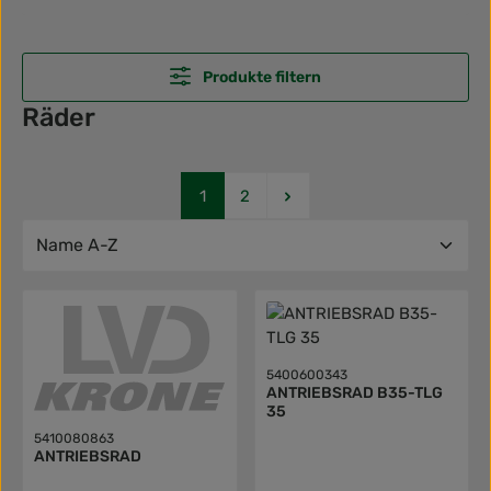
Produkte filtern
Räder
Seite
Seite
1
2
5400600343
ANTRIEBSRAD B35-TLG
35
5410080863
ANTRIEBSRAD