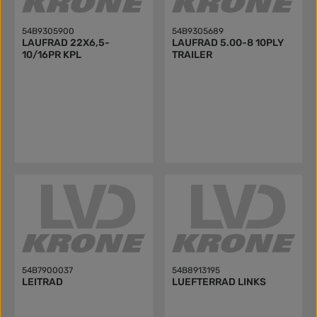
54B9305900
54B9305689
LAUFRAD 22X6,5-
LAUFRAD 5.00-8 10PLY
10/16PR KPL
TRAILER
54B7900037
54B8913195
LEITRAD
LUEFTERRAD LINKS