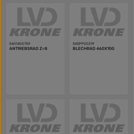
5401400759
54SPP00219
ANTRIEBSRAD Z=8
BLECHRAD 460X100