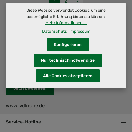
Seite
Seite
1
2
Diese Website verwendet Cookies, um eine
bestmögliche Erfahrung bieten zu können.
Mehr Informationen ...
Datenschutz
|
Impressum
Konfigurieren
Nur technisch notwendige
Berufliche Herausforderung gesucht? Dann schraub' mit uns an
deiner Zukunft!
Alle Cookies akzeptieren
Jetzt bewerben!
www.lvdkrone.de
Service-Hotline