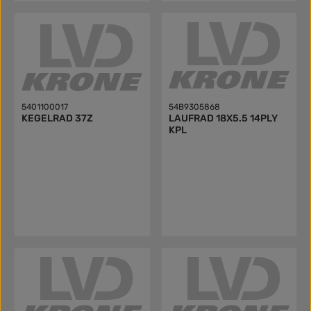
5401100017
54B9305868
KEGELRAD 37Z
LAUFRAD 18X5.5 14PLY
KPL