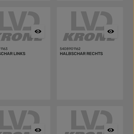
1163
5408901162
CHAR LINKS
HALBSCHAR RECHTS