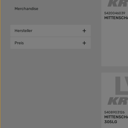
Merchandise
5420046039
MITTENSCHA
Hersteller
Preis
5408903126
MITTENSCHA
305LG