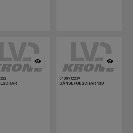
5322
54B8912239
ELSCHAR
GÄNSEFUßSCHAR 100