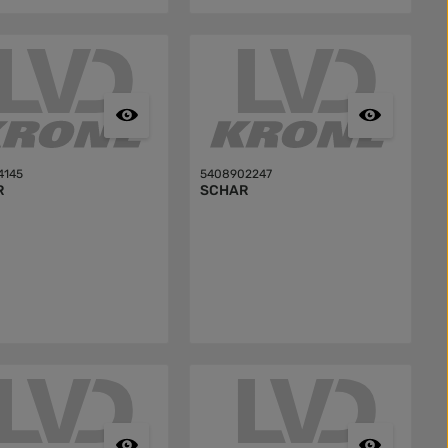
4145
5408902247
R
SCHAR