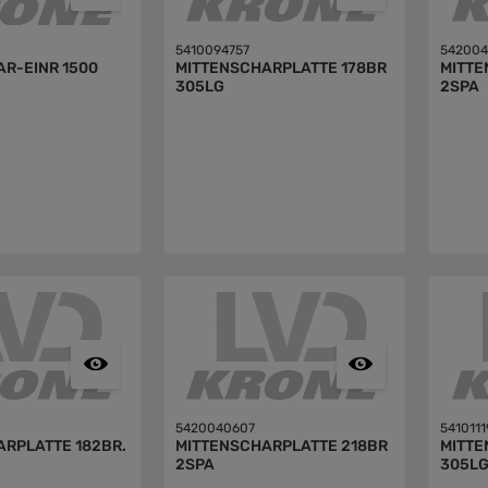
5410094757
542004
R-EINR 1500
MITTENSCHARPLATTE 178BR
MITTE
305LG
2SPA
5420040607
5410111
RPLATTE 182BR.
MITTENSCHARPLATTE 218BR
MITTE
2SPA
305L