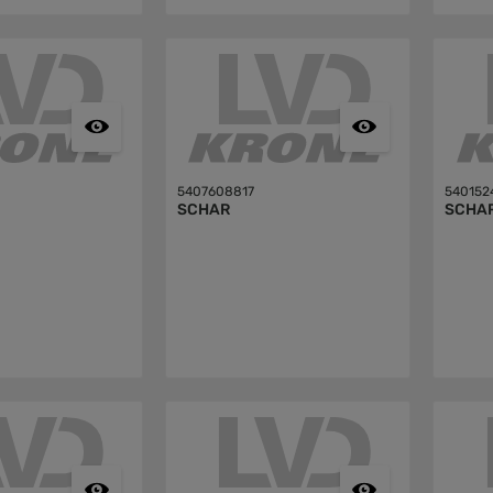
5407608817
540152
SCHAR
SCHA