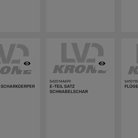
5420144699
541011
Z SCHARKOERPER
E-TEIL SATZ
FLÜG
SCHNABELSCHAR