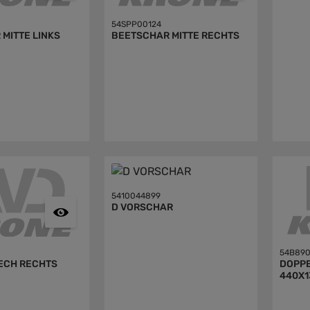
54SPP00124
MITTE LINKS
BEETSCHAR MITTE RECHTS
5410044899
D VORSCHAR
54B890
ECH RECHTS
DOPP
440X1