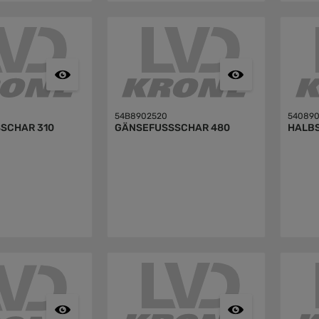
54B8902520
540890
SCHAR 310
GÄNSEFUSSSCHAR 480
HALBS