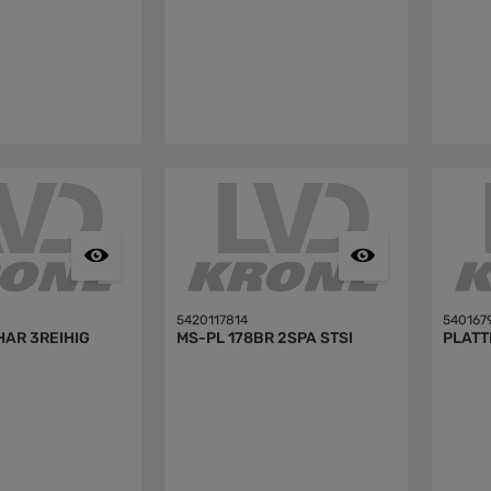
5420117814
540167
AR 3REIHIG
MS-PL 178BR 2SPA STSI
PLATT