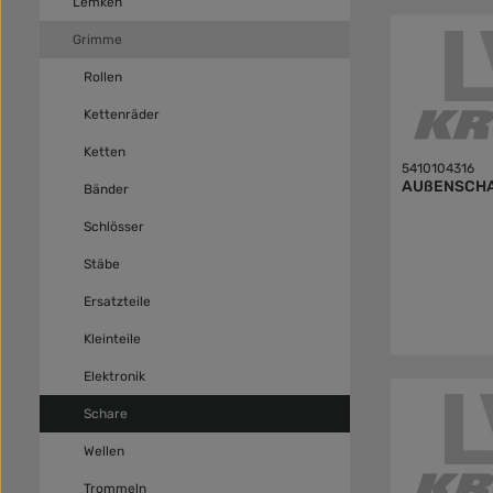
Lemken
Grimme
Rollen
Kettenräder
Ketten
5410104316
AUßENSCHA
Bänder
Schlösser
Stäbe
Ersatzteile
Kleinteile
Elektronik
Schare
Wellen
Trommeln