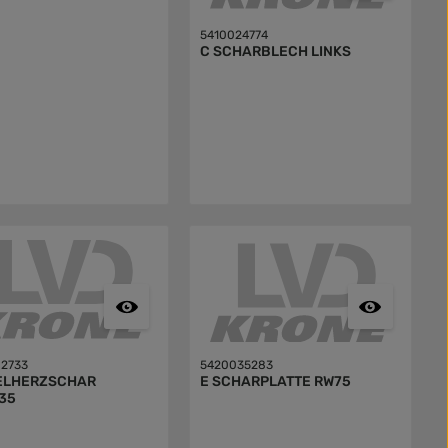
5410024774
C SCHARBLECH LINKS
2733
5420035283
ELHERZSCHAR
E SCHARPLATTE RW75
35