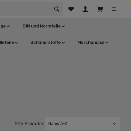
Du hast 0 Produkte auf dem Mer
Warenkorb enthä
ege
DIN und Normteile
leteile
Schmierstoffe
Merchandise
206 Produkte