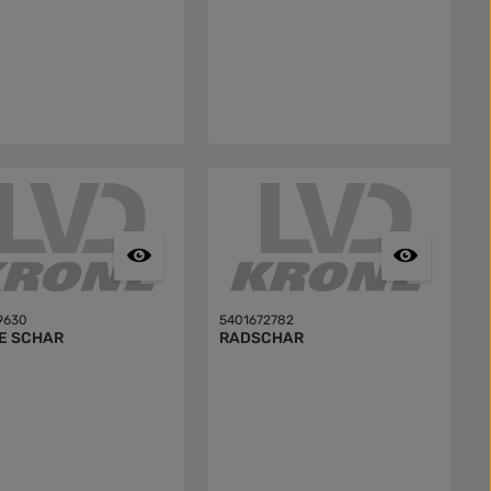
9630
5401672782
E SCHAR
RADSCHAR