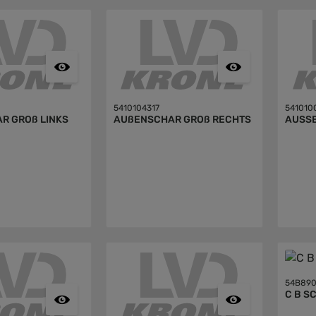
5410104317
541010
R GROß LINKS
AUßENSCHAR GROß RECHTS
AUSSE
54B890
C B S