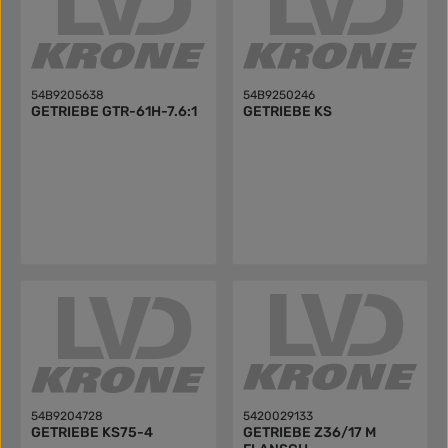
54B9205638
54B9250246
GETRIEBE GTR-61H-7.6:1
GETRIEBE KS
54B9204728
5420029133
GETRIEBE KS75-4
GETRIEBE Z36/17 M