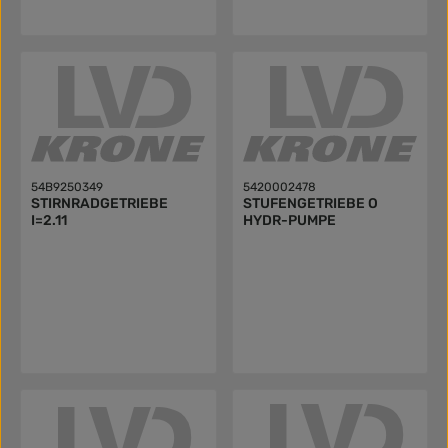
54B9250349
5420002478
STIRNRADGETRIEBE
STUFENGETRIEBE O
I=2.11
HYDR-PUMPE