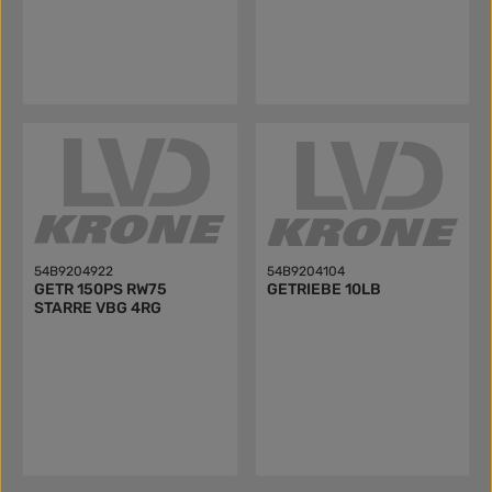
54B9204922
54B9204104
GETR 150PS RW75
GETRIEBE 10LB
STARRE VBG 4RG