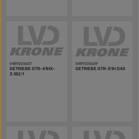
54B9205637
54B9205639
GETRIEBE GTR-41HX-
GETRIEBE GTR-51H D45
3.182:1