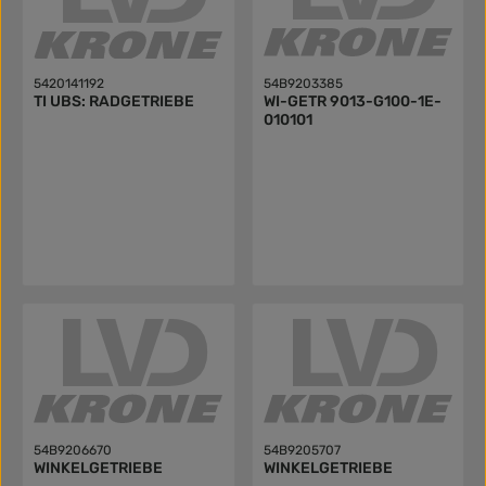
5420141192
54B9203385
TI UBS: RADGETRIEBE
WI-GETR 9013-G100-1E-
010101
54B9206670
54B9205707
WINKELGETRIEBE
WINKELGETRIEBE