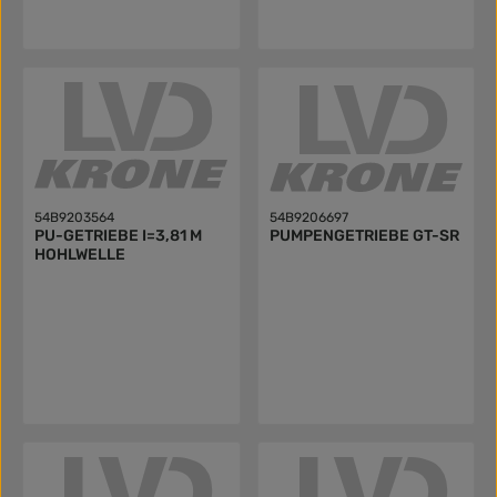
54B9203564
54B9206697
PU-GETRIEBE I=3,81 M
PUMPENGETRIEBE GT-SR
HOHLWELLE