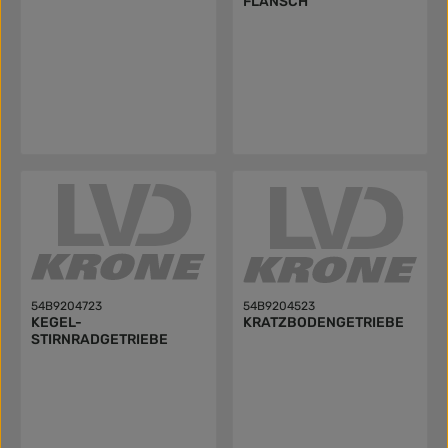
FLANSCH
54B9204723
54B9204523
KEGEL-
KRATZBODENGETRIEBE
STIRNRADGETRIEBE