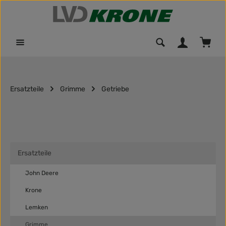
Zum Hauptinhalt springen
Waren
Ersatzteile
Grimme
Getriebe
Ersatzteile
John Deere
Krone
Lemken
Grimme