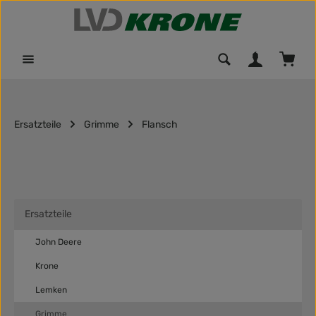
Zum Hauptinhalt springen
Waren
Ersatzteile
Grimme
Flansch
Ersatzteile
John Deere
Krone
Lemken
Grimme