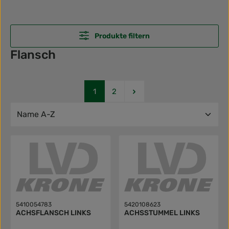
Produkte filtern
Flansch
Seite
Seite
1
2
5410054783
5420108623
ACHSFLANSCH LINKS
ACHSSTUMMEL LINKS