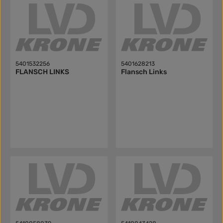
5401532256
5401628213
FLANSCH LINKS
Flansch Links