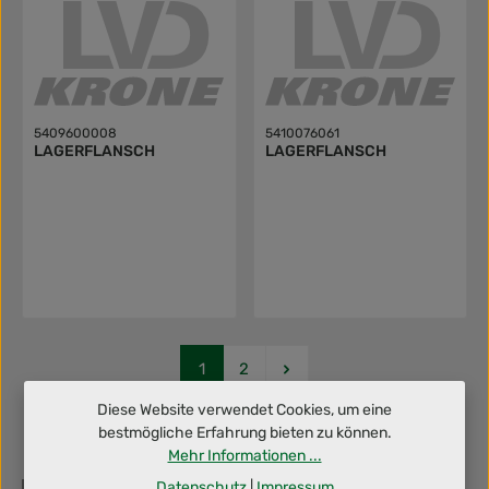
5409600008
5410076061
LAGERFLANSCH
LAGERFLANSCH
Seite
Seite
1
2
Diese Website verwendet Cookies, um eine
bestmögliche Erfahrung bieten zu können.
Mehr Informationen ...
Datenschutz
|
Impressum