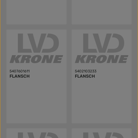
5407601611
5402103233
FLANSCH
FLANSCH