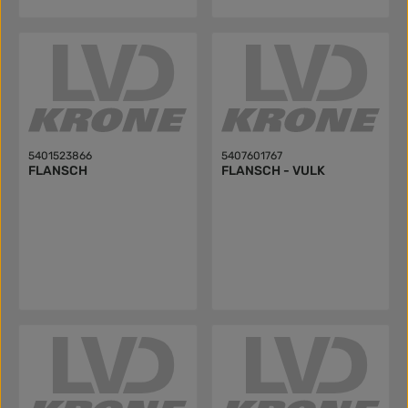
5401523866
5407601767
FLANSCH
FLANSCH - VULK