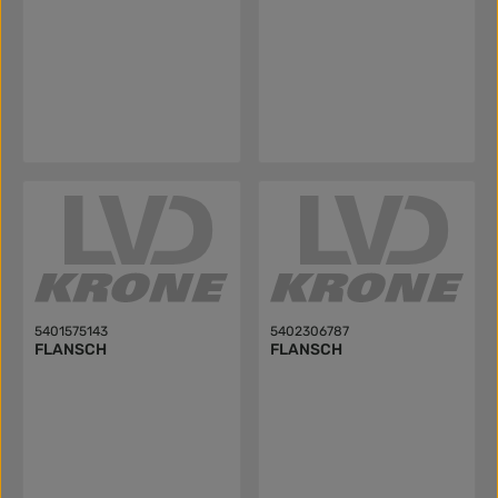
5401575143
5402306787
FLANSCH
FLANSCH