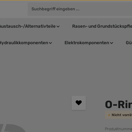
Austausch-/Alternativteile
Rasen- und Grundstückspfl
Hydraulikkomponenten
Elektrokomponenten
Gül
Durchschnit
O-Ri
Nicht vorr
Produktnumme