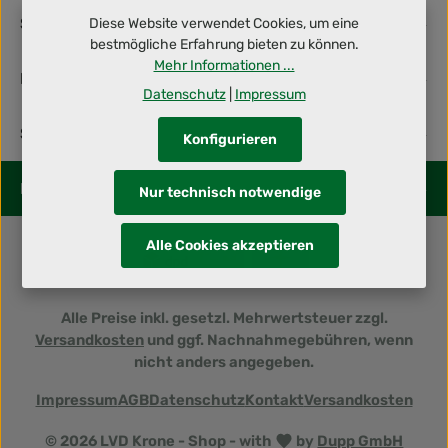
Service-Hotline
Diese Website verwendet Cookies, um eine
bestmögliche Erfahrung bieten zu können.
Mehr Informationen ...
Informationen
Datenschutz
|
Impressum
Shop Service
Konfigurieren
Folge uns
Nur technisch notwendige
Alle Cookies akzeptieren
Alle Preise inkl. gesetzl. Mehrwertsteuer zzgl.
Versandkosten
und ggf. Nachnahmegebühren, wenn
nicht anders angegeben.
Impressum
AGB
Datenschutz
Kontakt
Versandkosten
© 2026 LVD Krone - Shop - with
by
Dupp GmbH