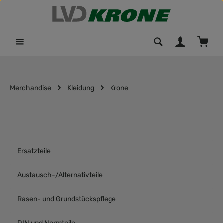
Zum Hauptinhalt springen
Waren
Merchandise
Kleidung
Krone
Ersatzteile
Austausch-/Alternativteile
Rasen- und Grundstückspflege
DIN und Normteile