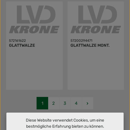
572161622
57200294471
GLATTWALZE
GLATTWALZE MONT.
Seite
Seite
Seite
Seite
1
2
3
4
Diese Website verwendet Cookies, um eine
bestmögliche Erfahrung bieten zu können.