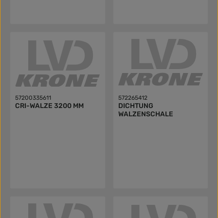
57200335611
572265412
CRI-WALZE 3200 MM
DICHTUNG
WALZENSCHALE