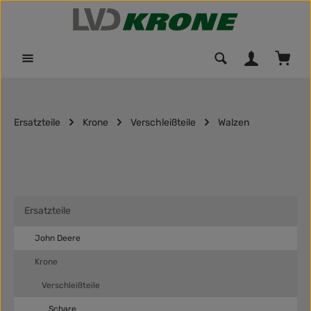
Zum Hauptinhalt springen
Waren
Ersatzteile
Krone
Verschleißteile
Walzen
Ersatzteile
John Deere
Krone
Verschleißteile
Schare