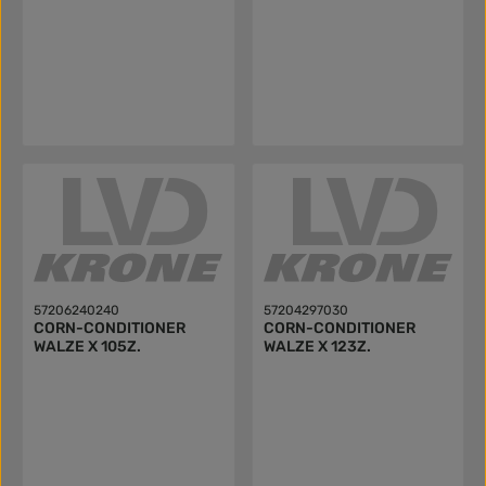
57206240240
57204297030
CORN-CONDITIONER
CORN-CONDITIONER
WALZE X 105Z.
WALZE X 123Z.