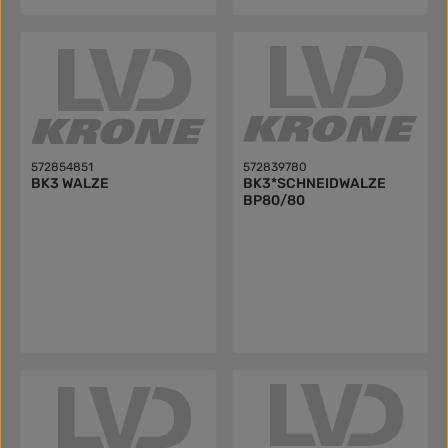
572854851
572839780
BK3 WALZE
BK3*SCHNEIDWALZE
BP80/80