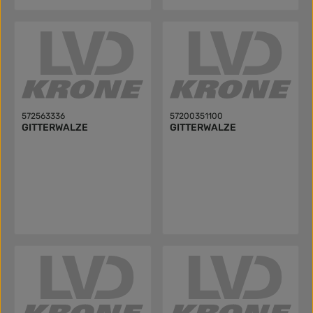
572563336
57200351100
GITTERWALZE
GITTERWALZE