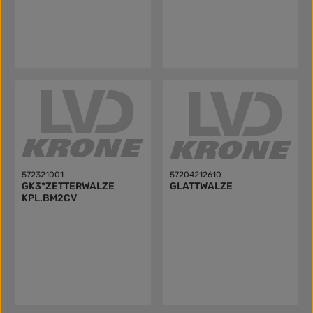
572321001
57204212610
GK3*ZETTERWALZE
GLATTWALZE
KPL.BM2CV