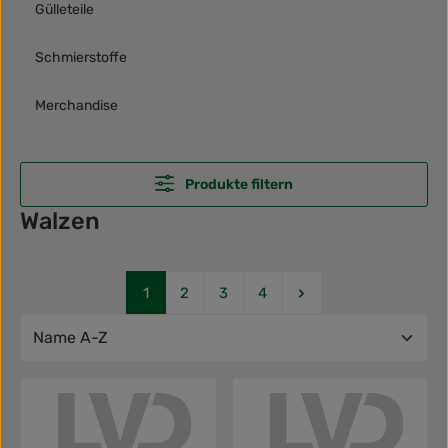
Gülleteile
Schmierstoffe
Merchandise
Produkte filtern
Walzen
Seite
Seite
Seite
Seite
1
2
3
4