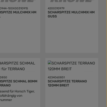
0944-100X00310915
4200310979
SPITZE MULCHMIX HM
SCHARSPITZE MULCHMIX HM
.
GUSS
60850
4234060851
SPITZE SCHMAL 80MM
SCHARSPITZE TERRANO
ERRANO
120MM BREIT
assend für Horsch Tiger,
oAbhängig von
nnummer