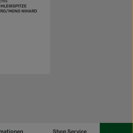
0196
HLEIßSPITZE
TRO/MONO NIHARD
rmationen
Shop Service