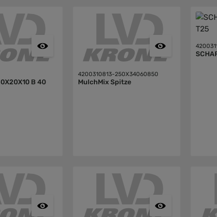
420031
4200310813-250X34060850
50X20X10 B 40
MulchMix Spitze