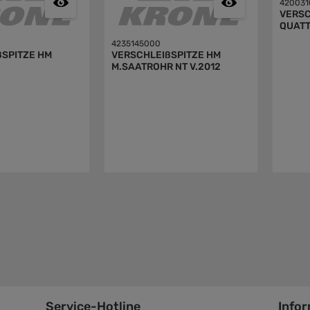
420031
VERSC
QUAT
4235145000
ßSPITZE HM
VERSCHLEIßSPITZE HM
M.SAATROHR NT V.2012
Service-Hotline
Info