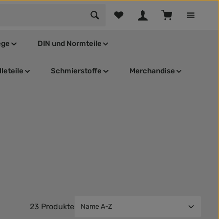
Du hast 0 Produkte auf dem Mer
Warenkorb enthä
ege
DIN und Normteile
leteile
Schmierstoffe
Merchandise
23 Produkte