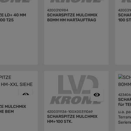
4200310984
420031
E LD+ 40 MM
SCHARSPITZE MULCHMIX
SCHAR
ZINKENST. 600 T25
80MM HM HARTAUFTRAG
100 ST
42340
SCHAR
für T
ZE MULCHMIX
L SIEHE BEM
u.a. p
4200311134-100X00311069
SCHARSPITZE MULCHMIX
Terran
HM+100 STK.
Serie