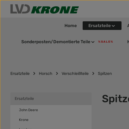
m Hauptinhalt springen
Zur Suche springen
Zur Hauptnavigation springen
Home
Ersatzteile
Sonderposten/Demontierte Teile
% S A L E %
Ersatzteile
Horsch
Verschleißteile
Spitzen
Spit
Ersatzteile
John Deere
Krone