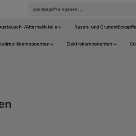
Austausch-/Alternativteile
Rasen- und Grundstückspfl
Hydraulikkomponenten
Elektrokomponenten
Gül
zen