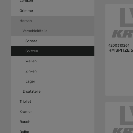
Lemken
Grimme
Horsch
Verschleißteile
Schare
4200310264
HM SPITZE 
Spitzen
Wellen
Zinken
Lager
Ersatzteile
Trioliet
Kramer
Rauch
Dalbo