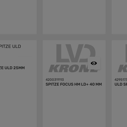
ZE ULD 25MM
4200311113
429517
SPITZE FOCUS HM LD+ 40 MM
ULD S