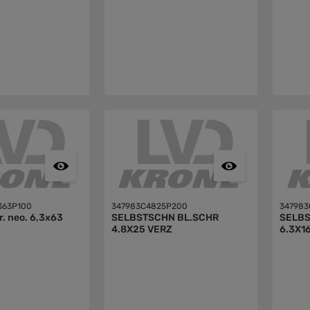
363P100
347983C4825P200
347983
r. neo. 6,3x63
SELBSTSCHN BL.SCHR
SELBS
4.8X25 VERZ
6.3X1