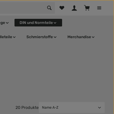
Du hast 0 Produkte auf dem Mer
Warenkorb enthä
ege
DIN und Normteile
leteile
Schmierstoffe
Merchandise
20 Produkte