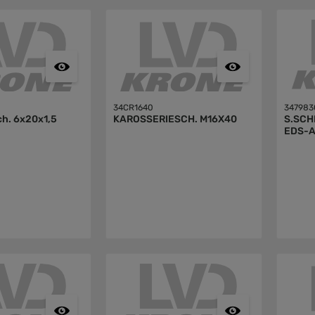
34CR1640
347983
ch. 6x20x1,5
KAROSSERIESCH. M16X40
S.SCH
EDS-