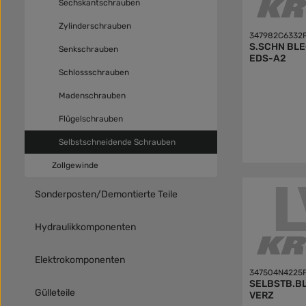
Sechskantschrauben
Zylinderschrauben
347982C6332
S.SCHN BL
Senkschrauben
EDS-A2
Schlossschrauben
Madenschrauben
Flügelschrauben
Selbstschneidende Schrauben
Zollgewinde
Sonderposten/Demontierte Teile
Hydraulikkomponenten
Elektrokomponenten
347504N4225
SELBSTB.BL
Gülleteile
VERZ