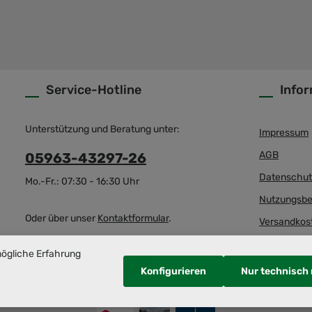
Service-Hotline
Info
Unterstützung und Beratung unter:
Impressum
AGB
05963-43297-26
Datenschut
Mo.-Fr.: 07:30 - 16:30 Uhr
Nutzungsbe
Oder über unser
Kontaktformular
.
Versandkos
mögliche Erfahrung
Vertrag widerrufen
Konfigurieren
Nur technisch