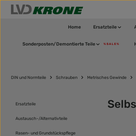
m Hauptinhalt springen
Zur Suche springen
Zur Hauptnavigation springen
Home
Ersatzteile
Sonderposten/Demontierte Teile
% S A L E %
DIN und Normteile
Schrauben
Metrisches Gewinde
Selb
Ersatzteile
Austausch-/Alternativteile
Rasen- und Grundstückspflege