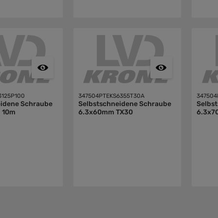
3125P100
347504PTEKS6355T30A
347504
eidene Schraube
Selbstschneidene Schraube
Selbs
 10m
6.3x60mm TX30
6.3x7