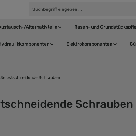
Austausch-/Alternativteile
Rasen- und Grundstückspfl
Hydraulikkomponenten
Elektrokomponenten
Gül
Selbstschneidende Schrauben
stschneidende Schrauben