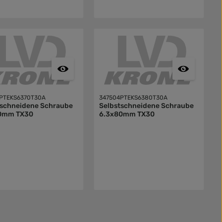
PTEKS6370T30A
347504PTEKS6380T30A
tschneidene Schraube
Selbstschneidene Schraube
0mm TX30
6.3x80mm TX30