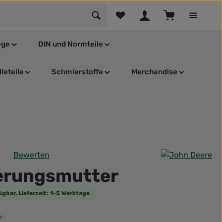
Du hast 0 Produkte auf dem Mer
Warenkorb enthä
ege
DIN und Normteile
leteile
Schmierstoffe
Merchandise
Bewerten
tliche Bewertung von 0 von 5 Sternen
erungsmutter
ügbar, Lieferzeit: 1-5 Werktage
r: