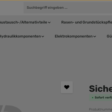
Austausch-/Alternativteile
Rasen- und Grundstückspfl
Hydraulikkomponenten
Elektrokomponenten
Gül
Durchschnit
Sich
Sofort verf
Produktnumme