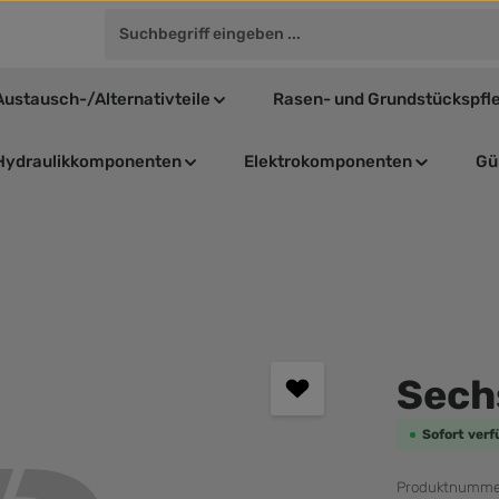
Austausch-/Alternativteile
Rasen- und Grundstückspfl
Hydraulikkomponenten
Elektrokomponenten
Gül
Durchschnit
Sech
Sofort verf
Produktnumme