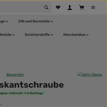
Du hast 0 Produkte auf dem Mer
Warenkorb enthä
ege
DIN und Normteile
leteile
Schmierstoffe
Merchandise
Bewerten
tliche Bewertung von 0 von 5 Sternen
skantschraube
ügbar, Lieferzeit: 1-5 Werktage
r: