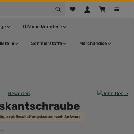
Du hast 0 Produkte auf dem Mer
Warenkorb enthä
ege
DIN und Normteile
leteile
Schmierstoffe
Merchandise
Bewerten
tliche Bewertung von 0 von 5 Sternen
skantschraube
ätig, zzgl. Beschaffungskosten nach Aufwand
r: