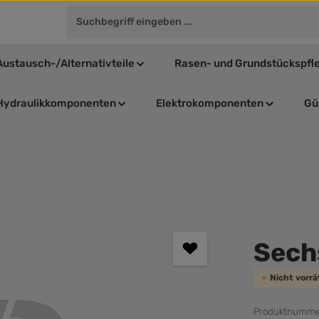
Austausch-/Alternativteile
Rasen- und Grundstückspfl
Hydraulikkomponenten
Elektrokomponenten
Gül
Durchschnit
Sech
Nicht vorr
Produktnumme