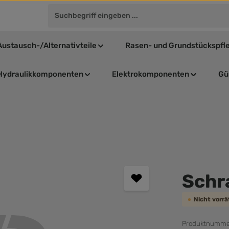
Austausch-/Alternativteile
Rasen- und Grundstückspfl
Hydraulikkomponenten
Elektrokomponenten
Gül
Durchschnit
Schr
Nicht vorr
Produktnumme