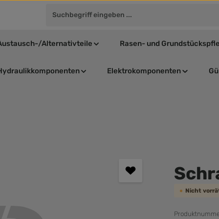
Austausch-/Alternativteile
Rasen- und Grundstückspfl
Hydraulikkomponenten
Elektrokomponenten
Gül
Durchschnit
Schr
Nicht vorr
Produktnumme