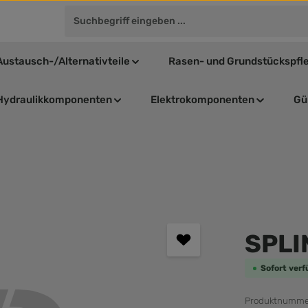
Austausch-/Alternativteile
Rasen- und Grundstückspfl
Hydraulikkomponenten
Elektrokomponenten
Gül
Durchschnit
SPLI
Sofort verf
Produktnumme