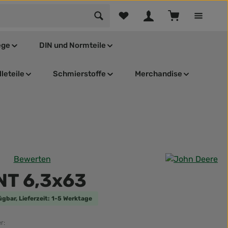
Du hast 0 Produkte auf dem Mer
Warenkorb enthä
ege
DIN und Normteile
leteile
Schmierstoffe
Merchandise
Bewerten
tliche Bewertung von 0 von 5 Sternen
NT 6,3x63
ügbar, Lieferzeit: 1-5 Werktage
r: