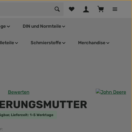
Du hast 0 Produkte auf dem Mer
Warenkorb enthä
ege
DIN und Normteile
leteile
Schmierstoffe
Merchandise
Bewerten
tliche Bewertung von 0 von 5 Sternen
HERUNGSMUTTER
ügbar, Lieferzeit: 1-5 Werktage
r: