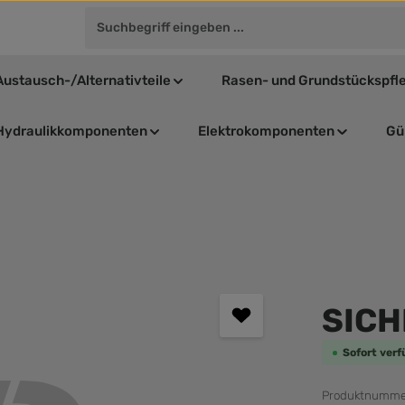
Austausch-/Alternativteile
Rasen- und Grundstückspfl
Hydraulikkomponenten
Elektrokomponenten
Gül
Durchschnit
SIC
Sofort verf
Produktnumme