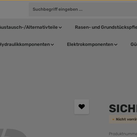
Austausch-/Alternativteile
Rasen- und Grundstückspfl
Hydraulikkomponenten
Elektrokomponenten
Gül
Durchschnit
SIC
Nicht vorr
Produktnumme