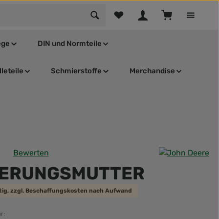
Du hast 0 Produkte auf dem Mer
Warenkorb enthä
ege
DIN und Normteile
leteile
Schmierstoffe
Merchandise
Bewerten
tliche Bewertung von 0 von 5 Sternen
HERUNGSMUTTER
ätig, zzgl. Beschaffungskosten nach Aufwand
r: