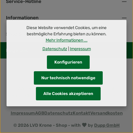
Service-Hotline
Informationen
Diese Website verwendet Cookies, um eine
Shop Service
bestmögliche Erfahrung bieten zu können.
Mehr Informationen ...
Datenschutz
|
Impressum
Folge uns
Konfigurieren
Nur technisch notwendige
Alle Preise inkl. gesetzl. Mehrwertsteuer zzgl.
Alle Cookies akzeptieren
Versandkosten
und ggf. Nachnahmegebühren, wenn
nicht anders angegeben.
Impressum
AGB
Datenschutz
Kontakt
Versandkosten
© 2026 LVD Krone - Shop - with
by
Dupp GmbH