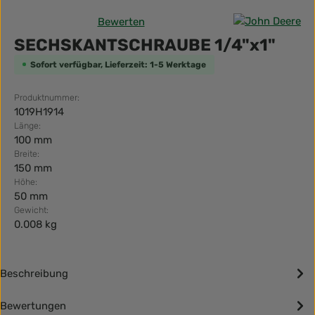
Bewerten
Durchschnittliche Bewertung von 0 von 5 Sternen
SECHSKANTSCHRAUBE 1/4"x1"
Sofort verfügbar, Lieferzeit: 1-5 Werktage
Produktnummer:
1019H1914
Länge:
100 mm
Breite:
150 mm
Höhe:
50 mm
Gewicht:
0.008 kg
Beschreibung
Bewertungen