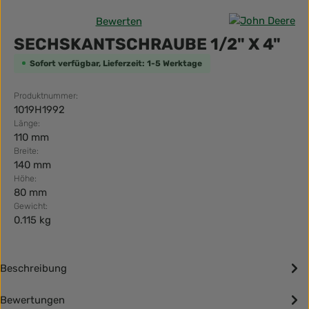
Bewerten
Durchschnittliche Bewertung von 0 von 5 Sternen
SECHSKANTSCHRAUBE 1/2" X 4"
Sofort verfügbar, Lieferzeit: 1-5 Werktage
Produktnummer:
1019H1992
Länge:
110 mm
Breite:
140 mm
Höhe:
80 mm
Gewicht:
0.115 kg
Beschreibung
Bewertungen