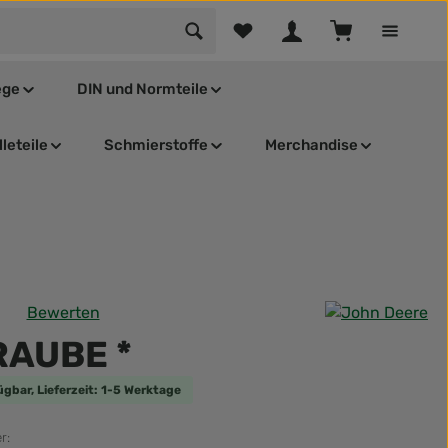
Du hast 0 Produkte auf dem Mer
Warenkorb enthä
ege
DIN und Normteile
leteile
Schmierstoffe
Merchandise
Bewerten
tliche Bewertung von 0 von 5 Sternen
AUBE *
ügbar, Lieferzeit: 1-5 Werktage
r: