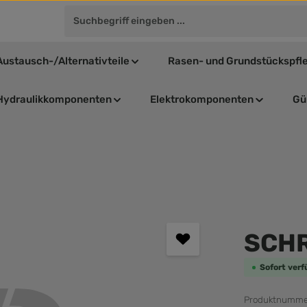
Austausch-/Alternativteile
Rasen- und Grundstückspfl
Hydraulikkomponenten
Elektrokomponenten
Gül
Durchschnit
SCHR
Sofort verf
Produktnumme