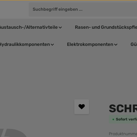
Austausch-/Alternativteile
Rasen- und Grundstückspfl
Hydraulikkomponenten
Elektrokomponenten
Gül
Durchschnit
SCH
Sofort verf
Produktnumme