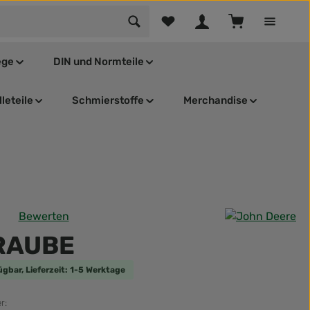
Du hast 0 Produkte auf dem Mer
Warenkorb enthä
ege
DIN und Normteile
leteile
Schmierstoffe
Merchandise
Bewerten
tliche Bewertung von 0 von 5 Sternen
RAUBE
ügbar, Lieferzeit: 1-5 Werktage
r: