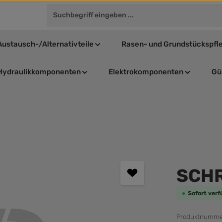
Austausch-/Alternativteile
Rasen- und Grundstückspfl
Hydraulikkomponenten
Elektrokomponenten
Gül
Durchschnit
SCH
Sofort verf
Produktnumme