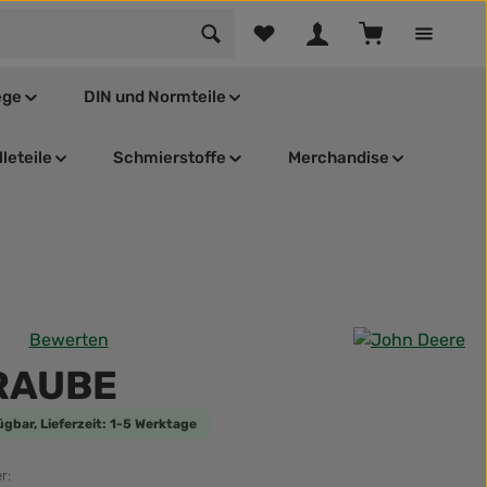
Du hast 0 Produkte auf dem Mer
Warenkorb enthä
ege
DIN und Normteile
leteile
Schmierstoffe
Merchandise
Bewerten
tliche Bewertung von 0 von 5 Sternen
RAUBE
ügbar, Lieferzeit: 1-5 Werktage
r: