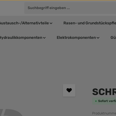
Austausch-/Alternativteile
Rasen- und Grundstückspfl
Hydraulikkomponenten
Elektrokomponenten
Gül
Durchschnit
SCHR
Sofort verf
Produktnumme