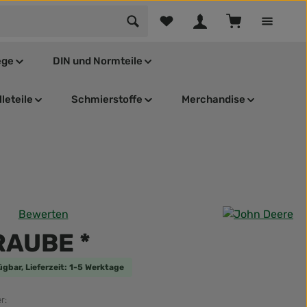
Du hast 0 Produkte auf dem Mer
Warenkorb enthä
ege
DIN und Normteile
leteile
Schmierstoffe
Merchandise
Bewerten
tliche Bewertung von 0 von 5 Sternen
AUBE *
ügbar, Lieferzeit: 1-5 Werktage
r: