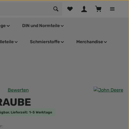
Du hast 0 Produkte auf dem Mer
Warenkorb enthä
ege
DIN und Normteile
leteile
Schmierstoffe
Merchandise
Bewerten
tliche Bewertung von 0 von 5 Sternen
RAUBE
ügbar, Lieferzeit: 1-5 Werktage
r: