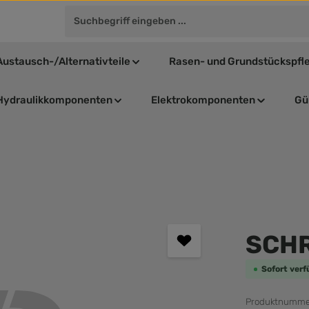
Austausch-/Alternativteile
Rasen- und Grundstückspfl
Hydraulikkomponenten
Elektrokomponenten
Gül
Durchschnit
SCH
Sofort verf
Produktnumme