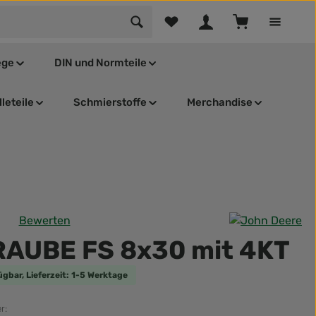
Du hast 0 Produkte auf dem Mer
Warenkorb enthä
ege
DIN und Normteile
leteile
Schmierstoffe
Merchandise
Bewerten
tliche Bewertung von 0 von 5 Sternen
AUBE FS 8x30 mit 4KT
ügbar, Lieferzeit: 1-5 Werktage
r: