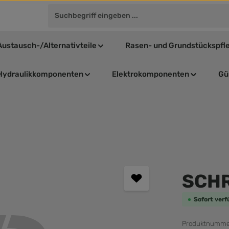
Austausch-/Alternativteile
Rasen- und Grundstückspfl
Hydraulikkomponenten
Elektrokomponenten
Gül
Durchschnit
SCHR
Sofort verf
Produktnumme