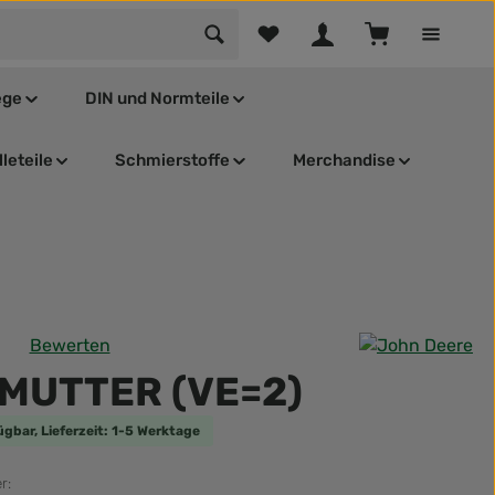
Du hast 0 Produkte auf dem Mer
Warenkorb enthä
ege
DIN und Normteile
leteile
Schmierstoffe
Merchandise
Bewerten
tliche Bewertung von 0 von 5 Sternen
MUTTER (VE=2)
ügbar, Lieferzeit: 1-5 Werktage
r: