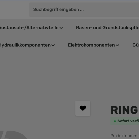
Austausch-/Alternativteile
Rasen- und Grundstückspfl
Hydraulikkomponenten
Elektrokomponenten
Gül
Durchschnit
RING
Sofort verf
Produktnumme