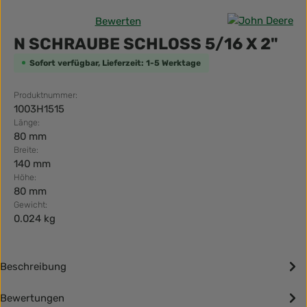
Bewerten
Durchschnittliche Bewertung von 0 von 5 Sternen
N SCHRAUBE SCHLOSS 5/16 X 2"
Sofort verfügbar, Lieferzeit: 1-5 Werktage
Produktnummer:
1003H1515
Länge:
80 mm
Breite:
140 mm
Höhe:
80 mm
Gewicht:
0.024 kg
Beschreibung
Bewertungen